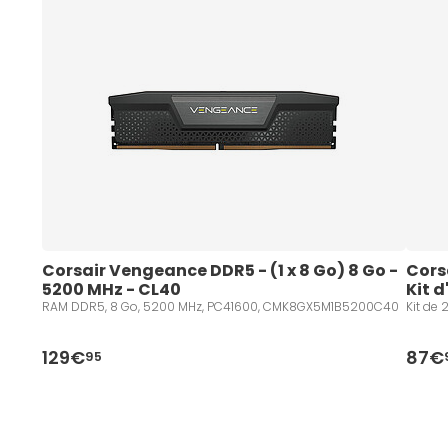
Corsair Vengeance DDR5 - (1 x 8 Go) 8 Go - 
Cors
5200 MHz - CL40
Kit 
RAM DDR5, 8 Go, 5200 MHz, PC41600, CMK8GX5M1B5200C40
Kit de
129€
87€
95