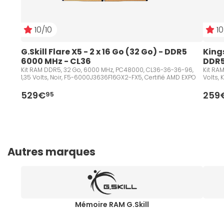
10/10
10
G.Skill Flare X5 - 2 x 16 Go (32 Go) - DDR5 
Kings
6000 MHz - CL36
DDR5
Kit RAM DDR5, 32 Go, 6000 MHz, PC48000, CL36-36-36-96,
Kit RA
1,35 Volts, Noir, F5-6000J3636F16GX2-FX5, Certifié AMD EXPO
Volts,
529€
259
95
Autres marques
Mémoire RAM G.Skill