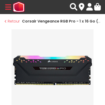
MENU
Retour
Corsair Vengeance RGB Pro - 1 x 16 Go (16 Go) - DDR4 3600 MHz - CL18 - Ryzen Edition