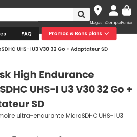
Magasin
Compte
Panier
des
FAQ
Promos & Bons plans
oSDHC UHS-I U3 V30 32 Go + Adaptateur SD
sk High Endurance
SDHC UHS-I U3 V30 32 Go +
ateur SD
oire ultra-endurante MicroSDHC UHS-I U3