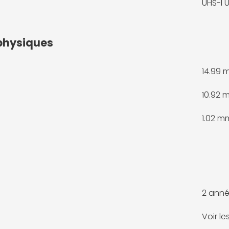
UHS-I 
physiques
14.99
10.92 
1.02 m
2 anné
Voir l