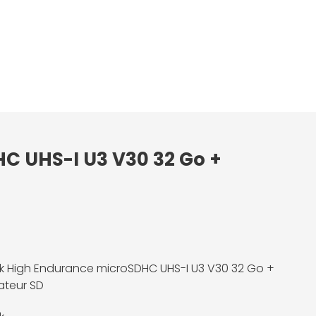
HC UHS-I U3 V30 32 Go +
k High Endurance microSDHC UHS-I U3 V30 32 Go +
ateur SD