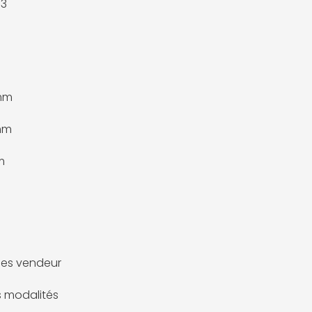
U3
 mm
mm
m
es vendeur
es modalités