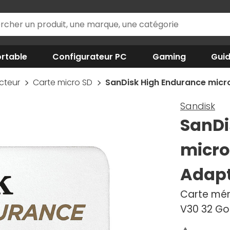
rtable
Configurateur PC
Gaming
Gui
ecteur
Carte micro SD
SanDisk High Endurance micr
Sandisk
SanDi
micro
Adapt
Carte mém
V30 32 Go