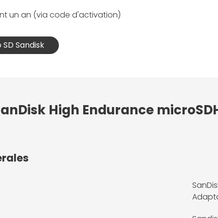
t un an (via code d'activation)
o SD Sandisk
 SanDisk High Endurance microSD
érales
SanDis
Adapt