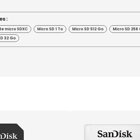
s :
te micro SDXC
Micro SD 1 To
Micro SD 512 Go
Micro SD 256
SD 32 Go