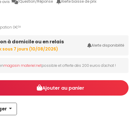
1
Question/Réponse
Alerte baisse de prix
e avis
ipation 0€
04
son à domicile ou en relais
Alerte disponibilité
En stock sous 7 jours (10/08/2026)
 en
magasin materiel.net
possible et offerte dès 200 euros d'achat !
Ajouter au panier
ger