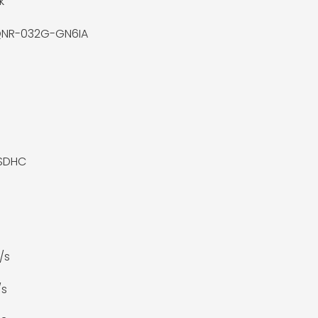
k
NR-032G-GN6IA
 SDHC
/s
/s