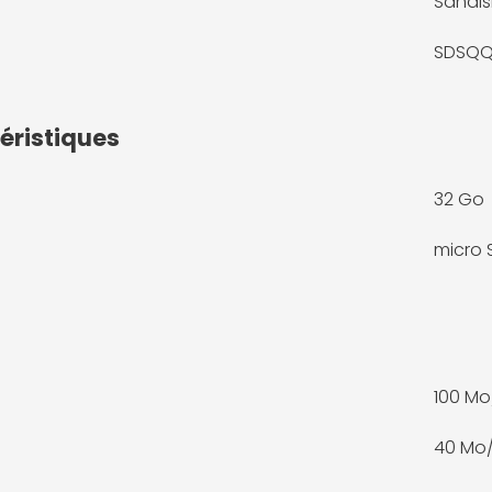
Sandis
SDSQQ
éristiques
32 Go
micro
100 Mo
40 Mo