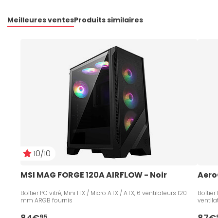
Meilleures ventes
Produits similaires
10/10
MSI MAG FORGE 120A AIRFLOW - Noir
Aero
Boîtier PC vitré, Mini ITX / Micro ATX / ATX, 6 ventilateurs 120
Boîtier
mm ARGB fournis
ventil
84€
87€
95