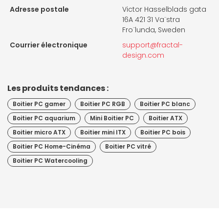
Adresse postale
Victor Hasselblads gata
16A 421 31 Va¨stra
Fro¨lunda, Sweden
Courrier électronique
support@fractal-
design.com
Les produits tendances :
Boitier PC gamer
Boitier PC RGB
Boitier PC blanc
Boitier PC aquarium
Mini Boitier PC
Boitier ATX
Boitier micro ATX
Boitier mini ITX
Boitier PC bois
Boitier PC Home-Cinéma
Boitier PC vitré
Boitier PC Watercooling