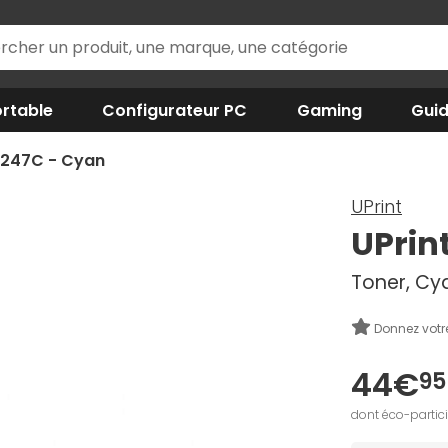
rtable
Configurateur PC
Gaming
Gui
B.247C - Cyan
UPrint
UPrin
Toner, Cy
Donnez votr
44€
95
dont éco-partic