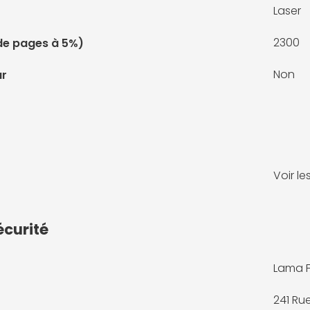
Laser
2300
de pages à 5%)
Non
ur
Voir l
écurité
Lama 
241 Ru