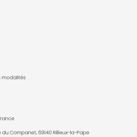
es modalités
France
e du Companet, 69140 Rillieux-la-Pape