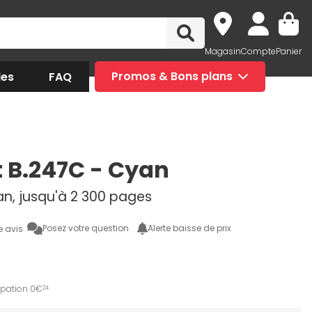
Magasin
Compte
Panier
des
FAQ
Promos & Bons plans
t B.247C - Cyan
an, jusqu'à 2 300 pages
Posez votre question
Alerte baisse de prix
e avis
ipation 0€
24