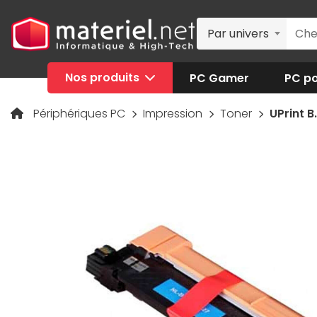
Par univers
Nos produits
PC Gamer
PC po
Périphériques PC
Impression
Toner
UPrint 