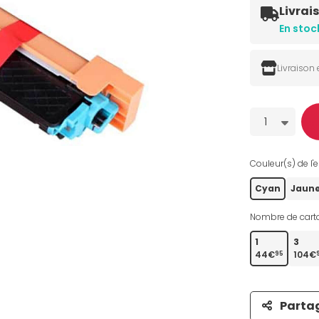
Livrai
En stoc
Livraison
Quantité
1
Couleur(s) de l'e
Cyan
Jaun
Nombre de carto
1
3
44€
104€
95
Parta