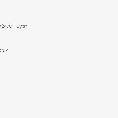
 B.247C - Cyan
7CUP