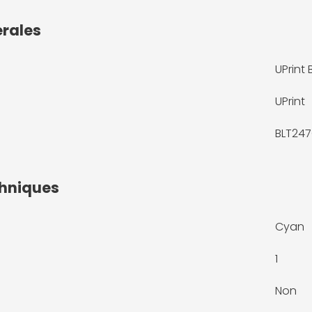
érales
UPrint
UPrint
BLT24
chniques
Cyan
1
Non