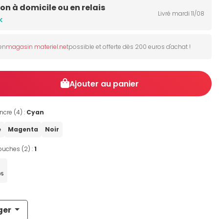
son à domicile ou en relais
Livré mardi 11/08
k
 en
magasin materiel.net
possible et offerte dès 200 euros d'achat !
Ajouter au panier
ncre (4) :
Cyan
e
Magenta
Noir
uches (2) :
1
95
ger