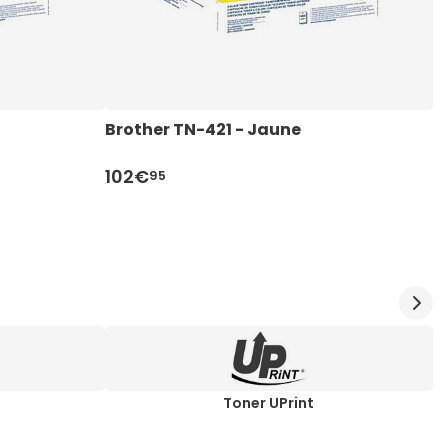
Brother TN-421 - Jaune
B
102€
9
95
Toner UPrint