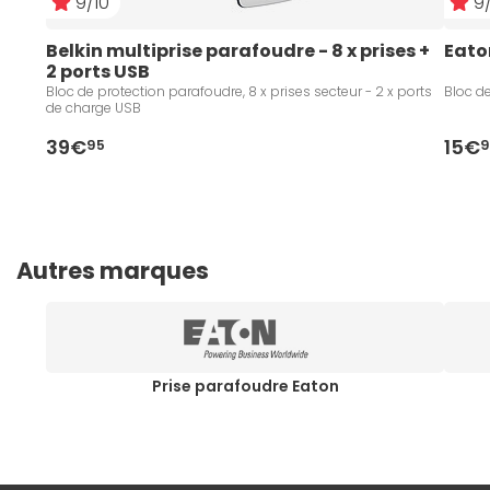
9/10
9/
Belkin multiprise parafoudre - 8 x prises + 
Eato
2 ports USB
Bloc de protection parafoudre, 8 x prises secteur - 2 x ports
Bloc de
de charge USB
39€
15€
95
9
Autres marques
Prise parafoudre Eaton