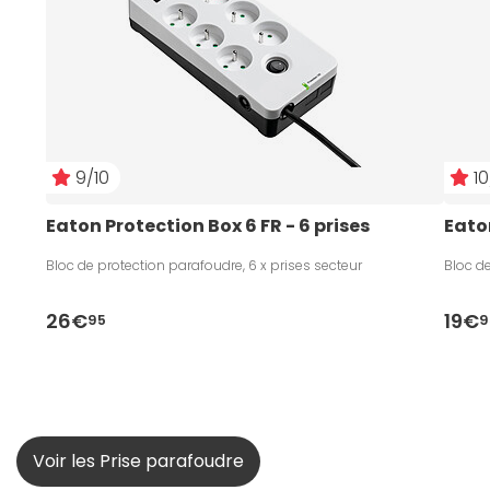
9/10
10
Eaton Protection Box 6 FR - 6 prises
Eaton
Bloc de protection parafoudre, 6 x prises secteur
Bloc de
26€
19€
95
9
Voir les Prise parafoudre