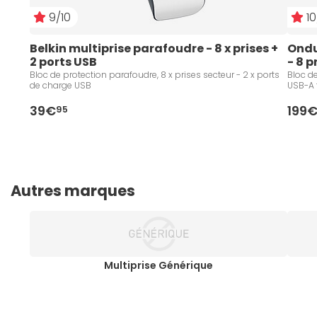
9/10
10
Belkin multiprise parafoudre - 8 x prises + 
Ondu
2 ports USB
- 8 p
Bloc de protection parafoudre, 8 x prises secteur - 2 x ports
Bloc de
de charge USB
USB-A 
39€
199
95
Autres marques
Multiprise Générique