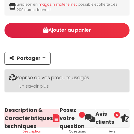
Livraison en
magasin materiel.net
possible et offerte dès
200 euros d'achat !
Ajouter au panier
Partager
Reprise de vos produits usagés
En savoir plus
Description &
Posez
Avis
5
Caractéristiques
votre
clients
techniques
question
Description
Questions
Avis