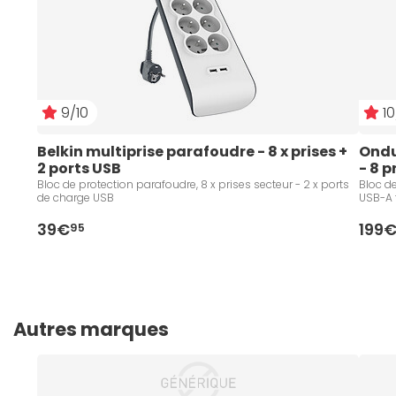
9/10
10
Belkin multiprise parafoudre - 8 x prises + 
Ondu
2 ports USB
- 8 p
Bloc de protection parafoudre, 8 x prises secteur - 2 x ports
Bloc de
de charge USB
USB-A 
39€
199
95
Autres marques