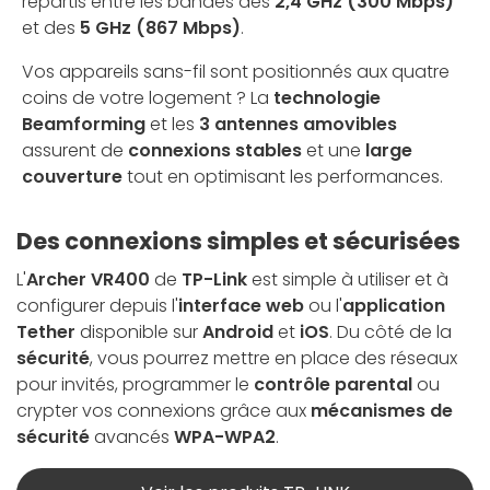
répartis entre les bandes des
2,4 GHz (300 Mbps)
et des
5 GHz (867 Mbps)
.
Vos appareils sans-fil sont positionnés aux quatre
coins de votre logement ? La
technologie
Beamforming
et les
3 antennes amovibles
assurent de
connexions stables
et une
large
couverture
tout en optimisant les performances.
Des connexions simples et sécurisées
L'
Archer VR400
de
TP-Link
est simple à utiliser et à
configurer depuis l'
interface web
ou l'
application
Tether
disponible sur
Android
et
iOS
. Du côté de la
sécurité
, vous pourrez mettre en place des réseaux
pour invités, programmer le
contrôle parental
ou
crypter vos connexions grâce aux
mécanismes de
sécurité
avancés
WPA-WPA2
.