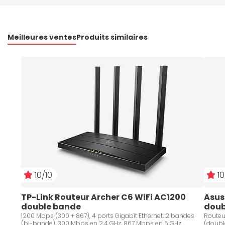
Meilleures ventes
Produits similaires
10/10
10
TP-Link Routeur Archer C6 WiFi AC1200 
Asus
double bande
doub
1200 Mbps (300 + 867), 4 ports Gigabit Ethernet, 2 bandes
Routeur
(bi-bande), 300 Mbps en 2,4 GHz, 867 Mbps en 5 GHz
(double