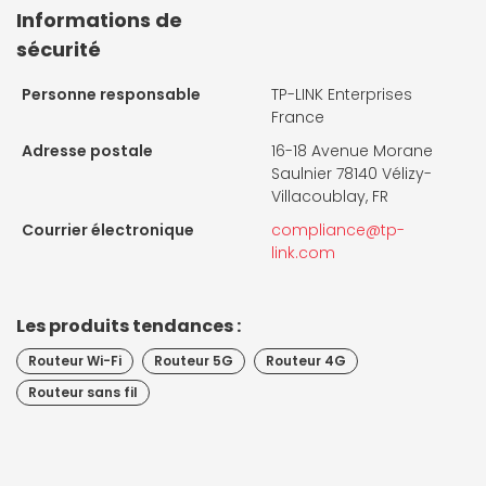
Informations de
sécurité
Personne responsable
TP-LINK Enterprises
France
Adresse postale
16-18 Avenue Morane
Saulnier 78140 Vélizy-
Villacoublay, FR
Courrier électronique
compliance@tp-
link.com
Les produits tendances :
Routeur Wi-Fi
Routeur 5G
Routeur 4G
Routeur sans fil