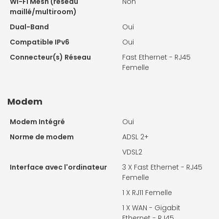
Wi-Fi Mesh (réseau
Non
maillé/multiroom)
Dual-Band
Oui
Compatible IPv6
Oui
Connecteur(s) Réseau
Fast Ethernet - RJ45
Femelle
Modem
Modem Intégré
Oui
Norme de modem
ADSL 2+
VDSL2
Interface avec l'ordinateur
3 X
Fast Ethernet - RJ45
Femelle
1 X
RJ11 Femelle
1 X
WAN - Gigabit
Ethernet - RJ45