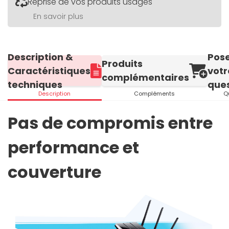
Reprise de vos produits usagés
En savoir plus
Description &
Pos
Produits
Caractéristiques
votr
complémentaires
techniques
ques
Description
Compléments
Q
Pas de compromis entre
performance et
couverture