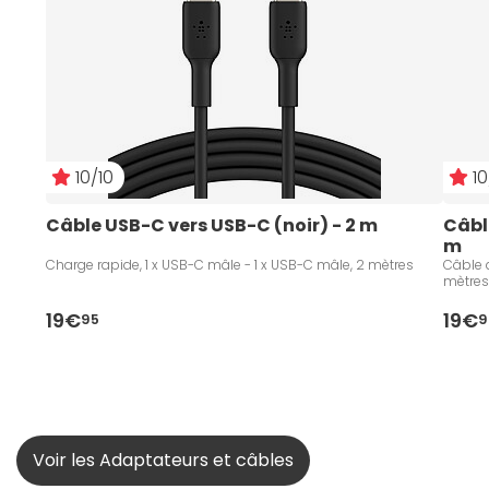
10/10
10
Câble USB-C vers USB-C (noir) - 2 m
Câbl
m
Charge rapide, 1 x USB-C mâle - 1 x USB-C mâle, 2 mètres
Câble a
mètre
19€
19€
95
9
Voir les Adaptateurs et câbles