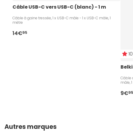
Câble USB-C vers USB-C (blanc) - 1 m
Câble à gaine tressée, 1 x USB-C mâle - 1 x USB-C mâle, 1
mètre
14€
95
10
Belk
Câble 
mâle, 1
9€
9
Autres marques