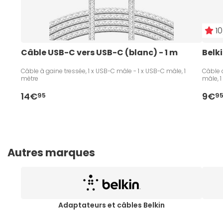
10
Câble USB-C vers USB-C (blanc) - 1 m
Belk
Câble à gaine tressée, 1 x USB-C mâle - 1 x USB-C mâle, 1
Câble 
mètre
mâle, 1
14€
9€
95
9
Autres marques
Adaptateurs et câbles Belkin