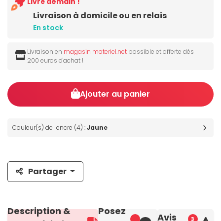
Livré demain !
Livraison à domicile ou en relais
En stock
Livraison en
magasin materiel.net
possible et offerte dès
200 euros d'achat !
Ajouter au panier
Couleur(s) de l'encre (4) :
Jaune
Partager
Description &
Posez
Avis
3