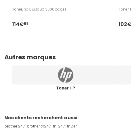
Toner, noir, jusqu'à 3000 pages
Toner,
114€
102
95
Autres marques
Toner HP
Nos clients recherchent aussi :
brother 247
brother tn247
tn-247
tn247