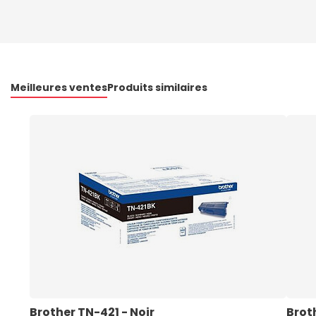
Meilleures ventes
Produits similaires
Brother TN-421 - Noir
Brot