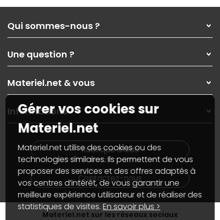
Qui sommes-nous ?
Qui sommes-nous ?
Une question ?
Nos services
Les magasins Materiel.net
Rubrique d'aide / FAQ
Nos solutions pour les pros
Materiel.net & vous
Paiement, livraison
Contactez-nous
Garanties
,
Pack Zen
On répare votre PC portable
Gérer vos cookies sur
SAV, demander un retour
Informations
On rachète votre carte graphique
Informations
Materiel.net
PC sur mesure : Votre RDV personnalisé
Guides d'achats et tutoriels
Plan du site
Notre démarche écologique
Nos marques
Materiel.net recrute
Materiel.net utilise des cookies ou des
Rubrique d'aide
Conditions générales de vente
Notre programme d'affiliation
technologies similaires. Ils permettent de vous
Marketplace
Partenariat & Sponsoring
proposer des services et des offres adaptés à
Informations légales
Contactez-nous
vos centres d’intérêt, de vous garantir une
Données personnelles
et
cookies
meilleure expérience utilisateur et de réaliser des
Gérer vos cookies
Accessibilité : non conforme
statistiques de visites.
En savoir plus >
Materiel.net sur les réseaux sociaux