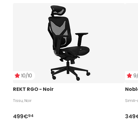
10/10
9/
REKT RGO - Noir
Nobl
Tissu, Noir
Simili-
499€
349
94