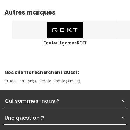
Autres marques
Fauteuil gamer REKT
Nos clients recherchent aussi :
fauteuil
rekt
siege
chaise
chaise gaming
Qui sommes-nous ?
Qui sommes-nous ?
Une question ?
Nos services
Les magasins Materiel.net