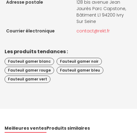
Adresse postale
128 bis avenue Jean
Jaurès Parc Capstone,
Bâtiment L1 94200 Ivry
Sur Seine
Courrier électronique
contact@rekt.fr
Les produits tendances :
Fauteuil gamer blanc
Fauteuil gamer noir
Fauteuil gamer rouge
Fauteuil gamer bleu
Fauteuil gamer vert
Meilleures ventes
Produits similaires