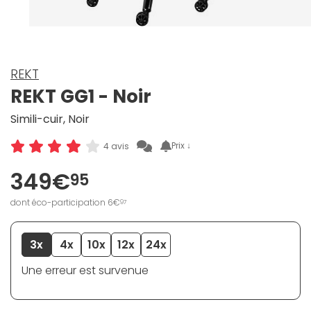
REKT
REKT GG1 - Noir
Simili-cuir, Noir
Prix ↓
4 avis
349€
95
dont éco-participation 6€
97
3x
4x
10x
12x
24x
Une erreur est survenue