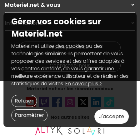
Rubrique d'aide / FAQ
Nos solutions pour les pros
Materiel.net & vous
Paiement, livraison
Contactez-nous
Garanties
,
Pack Zen
On répare votre PC portable
Gérer vos cookies sur
SAV, demander un retour
Informations
On rachète votre carte graphique
Informations
Materiel.net
PC sur mesure : Votre RDV personnalisé
Guides d'achats et tutoriels
Plan du site
Notre démarche écologique
Nos marques
Materiel.net recrute
Materiel.net utilise des cookies ou des
Rubrique d'aide
Conditions générales de vente
Notre programme d'affiliation
technologies similaires. Ils permettent de vous
Marketplace
Partenariat & Sponsoring
proposer des services et des offres adaptés à
Informations légales
Contactez-nous
vos centres d’intérêt, de vous garantir une
Données personnelles
et
cookies
meilleure expérience utilisateur et de réaliser des
Gérer vos cookies
Accessibilité : non conforme
statistiques de visites.
En savoir plus >
Materiel.net sur les réseaux sociaux
Refuser
Paramétrer
J'accepte
Nos autres sites