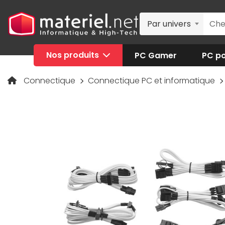
Par univers
Nos produits
PC Gamer
PC po
Connectique
Connectique PC et informatique