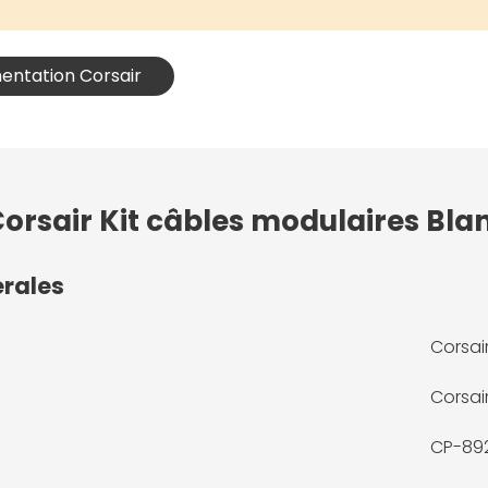
mentation Corsair
Corsair Kit câbles modulaires Bla
érales
Corsai
Corsai
CP-89