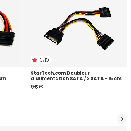
10/10
StarTech.com Doubleur 
N
 cm
d'alimentation SATA / 2 SATA - 15 cm
d
9€
1
90