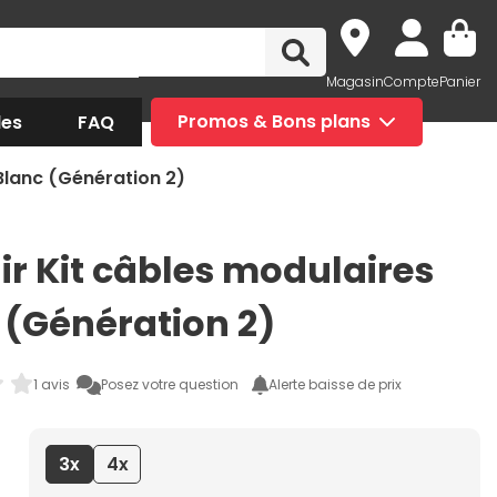
Magasin
Compte
Panier
des
FAQ
Promos & Bons plans
Blanc (Génération 2)
ir Kit câbles modulaires
 (Génération 2)
1 avis
Posez votre question
Alerte baisse de prix
3x
4x