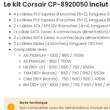
Le kit
Corsair CP-8920050
inclut
4 x câbles PCI-Express 8 broches (6+2), longueur
2 x câbles PCI-Express 8 broches (6+2), longueur
2 x câbles ATX / EPS 12V 8 broches (4+4), longueu
1 x câble SATA (avec 4 connecteurs alimentation)
3 x câbles SATA (avec 4 connecteurs alimentatio
3 x câbles Molex (4 broches), longueur 750 mm
Compatible avec
AXi Platinum - 1200 / 860 / 760W
AX Platinum - 860 / 760W
HX (80+ Or) - 1050 / 850 / 750 / 650W
TXM (80+ Bronze) - 850 / 750 / 650 / 550W
CXM (80+ Bronze) - 750 / 600 / 500 / 430W
RM (80+ Or) - 1000 / 850 / 750 / 650 / 550 / 4
Note technique
Non compatible avec les alimentations Corsair AX 