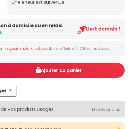
Une erreur est survenue
son à domicile ou en relais
Livré demain !
k
 en
magasin materiel.net
possible et offerte dès 200 euros d'achat !
Ajouter au panier
ger
 de vos produits usagés
En savoir plus