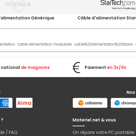
'alimentation Générique
Câble d'alimentation St
entation
cable alimentation modulaire
cable%20alimentation%20blanc
 national
de magasins
Paiement
en 3x/4x
s
Nos
 ?
Materiel.net & vous
de / FAQ
On répare votre PC portable