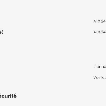
ATX 24
ATX 24
é)
2 anné
Voir l
écurité