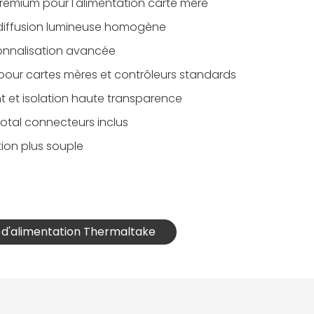
premium pour l'alimentation carte mère
 diffusion lumineuse homogène
sonnalisation avancée
our cartes mères et contrôleurs standards
t et isolation haute transparence
tal connecteurs inclus
ion plus souple
e d'alimentation Thermaltake