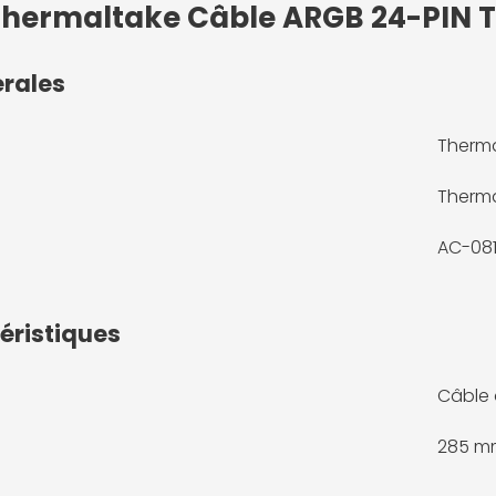
 Thermaltake Câble ARGB 24-PIN T
érales
Therma
Therma
AC-081
éristiques
Câble 
285 m