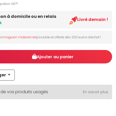
ipation 0€
05
son à domicile ou en relais
Livré demain !
k
 en
magasin materiel.net
possible et offerte dès 200 euros d'achat !
Ajouter au panier
ger
 de vos produits usagés
En savoir plus