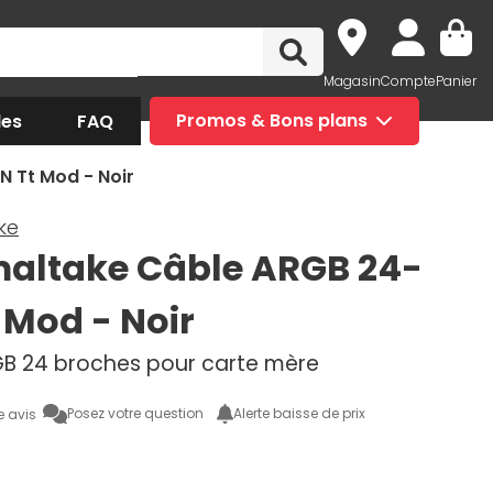
Magasin
Compte
Panier
des
FAQ
Promos & Bons plans
 Tt Mod - Noir
ke
altake Câble ARGB 24-
 Mod - Noir
B 24 broches pour carte mère
Posez votre question
Alerte baisse de prix
e avis