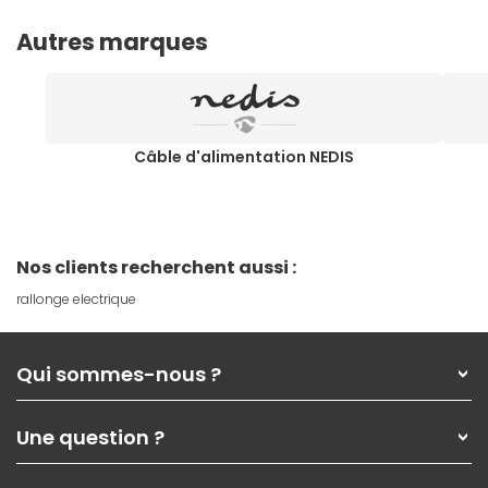
Autres marques
Câble d'alimentation NEDIS
Nos clients recherchent aussi :
rallonge electrique
Qui sommes-nous ?
Qui sommes-nous ?
Une question ?
Nos services
Les magasins Materiel.net
Rubrique d'aide / FAQ