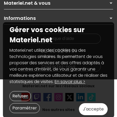
Nos solutions pour les pros
Materiel.net & vous
Paiement, livraison
Contactez-nous
Garanties
,
Pack Zen
On répare votre PC portable
SAV, demander un retour
Informations
On rachète votre carte graphique
Informations
PC sur mesure : Votre RDV personnalisé
Guides d'achats et tutoriels
Gérer vos cookies sur
Plan du site
Notre démarche écologique
Nos marques
Materiel.net recrute
Materiel.net
Rubrique d'aide
Conditions générales de vente
Notre programme d'affiliation
Marketplace
Partenariat & Sponsoring
02 40 92 91 91
Materiel.net utilise des cookies ou des
Informations légales
technologies similaires. Ils permettent de vous
(numéro non surtaxé)
Données personnelles
et
cookies
proposer des services et des offres adaptés à
Gérer vos cookies
Contactez-nous
Accessibilité : non conforme
vos centres d’intérêt, de vous garantir une
meilleure expérience utilisateur et de réaliser des
statistiques de visites.
En savoir plus >
Materiel.net sur les réseaux sociaux
Refuser
Paramétrer
J'accepte
Nos autres sites