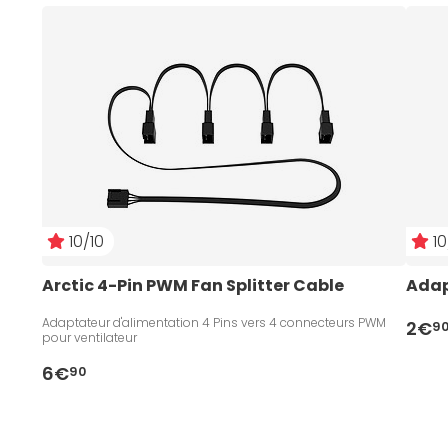
10/10
10
Arctic 4-Pin PWM Fan Splitter Cable
Adap
Adaptateur d'alimentation 4 Pins vers 4 connecteurs PWM
2€
9
pour ventilateur
6€
90