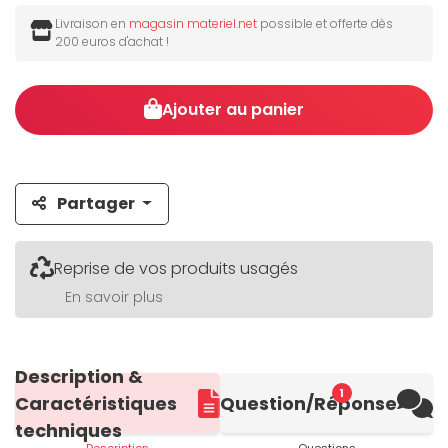
Livraison en
magasin materiel.net
possible et offerte dès
200 euros d'achat !
Ajouter au panier
Partager
Reprise de vos produits usagés
En savoir plus
Description &
1
Caractéristiques
Question/Réponse
techniques