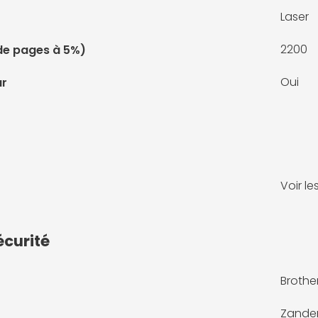
Laser
2200
de pages à 5%)
Oui
ur
Voir l
écurité
Brother
Zander