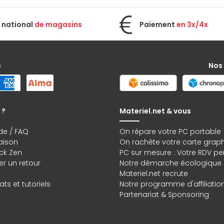
 national
de magasins
Paiement
en 3x/4x
s
Nos
 ?
Materiel.net & vous
de / FAQ
On répare votre PC portable
raison
On rachète votre carte grap
ck Zen
PC sur mesure : Votre RDV pe
r un retour
Notre démarche écologique
Materiel.net recrute
ts et tutoriels
Notre programme d'affiliatio
Partenariat & Sponsoring