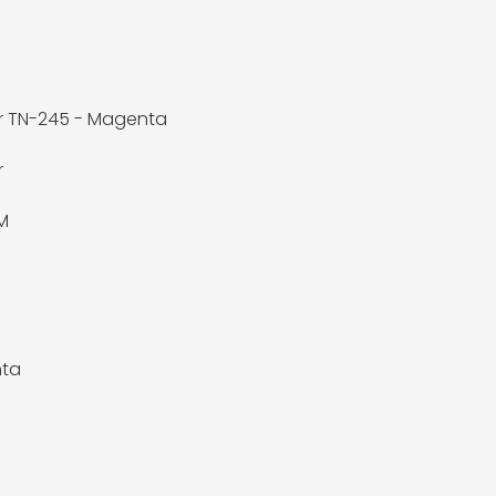
r TN-245 - Magenta
r
M
ta