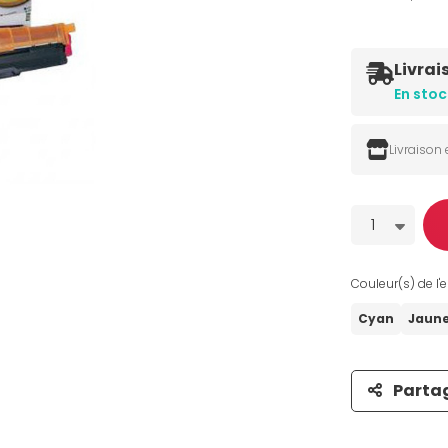
Livrai
En stoc
Livraison
Quantité
1
Couleur(s) de l'e
Cyan
Jaun
Parta