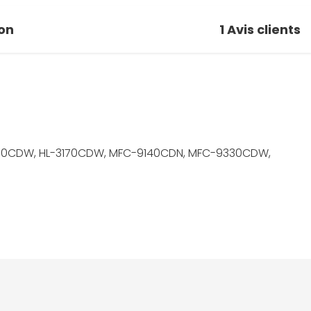
on
1
Avis clients
3150CDW, HL-3170CDW, MFC-9140CDN, MFC-9330CDW,