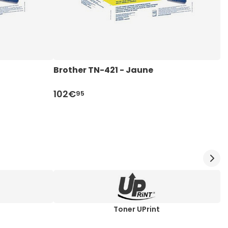
Brother TN-421 - Jaune
B
102€
2
95
Toner UPrint