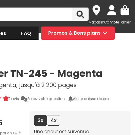
Magasin
Compte
Panier
des
FAQ
Promos & Bons plans
er TN-245 - Magenta
genta, jusqu'à 2 200 pages
1 avis
Posez votre question
Alerte baisse de prix
3x
4x
5
Une erreur est survenue
ipation 0€
10