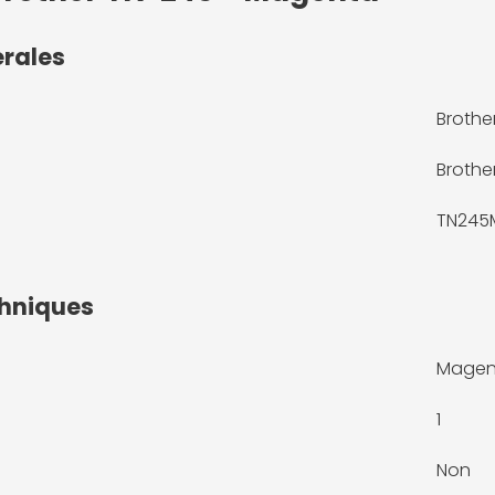
érales
Brothe
Brothe
TN245
chniques
Magen
1
Non