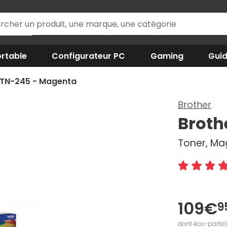
rtable
Configurateur PC
Gaming
Gui
 TN-245 - Magenta
Brother
Broth
Toner, Ma
109€
9
dont éco-partic