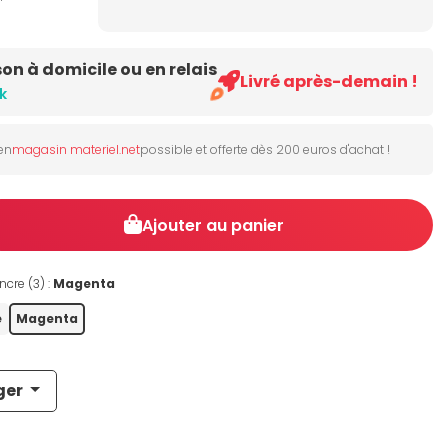
son à domicile ou en relais
Livré après-demain !
k
 en
magasin materiel.net
possible et offerte dès 200 euros d'achat !
Ajouter au panier
ncre (3) :
Magenta
e
Magenta
ger