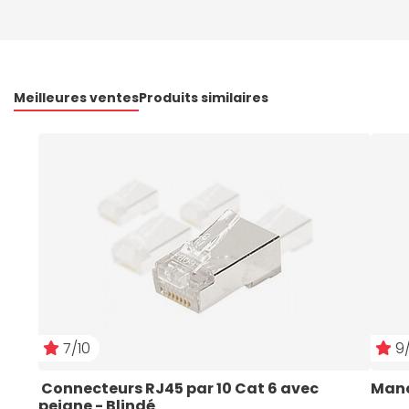
Meilleures ventes
Produits similaires
7/10
9/
 Connecteurs RJ45 par 10 Cat 6 avec 
Manc
peigne - Blindé