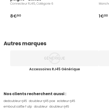
Connecteur RJ45, Catégorie 6
Manch
8€
1€
90
00
Autres marques
Accessoires RJ45 Générique
Nos clients recherchent aussi :
dedoubleur rj45
doubleur rj45 poe
eclateur rj45
embout cat5e f utp
doubleur
doubleur rj45