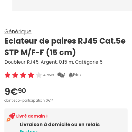
Générique
Eclateur de paires RJ45 Cat.5e
STP M/F-F (15 cm)
Doubleur RJ45, Argent, 0,15 m, Catégorie 5
1
Prix ↓
4 avis
9€
90
dont éco-participation 0€
05
Livré demain !
Livraison à domicile ou en relais
En stock