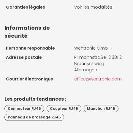
Garanties légales
Voir les modalités
Informations de
sécurité
Personne responsable
Wentronic GmbH
Adresse postale
Pillmannstraße 12 38112
Braunschweig
Allemagne
Courrier électronique
office@wentronic.com
Les produits tendances :
Connecteur RJ45
Coupleur RJ45
Manchon RJ45
Panneau de brassage RJ45