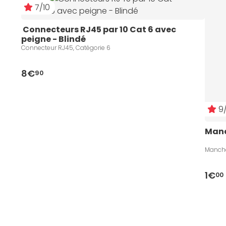
7/10
 Connecteurs RJ45 par 10 Cat 6 avec 
peigne - Blindé
Connecteur RJ45, Catégorie 6
8€
90
9/
Manc
Manch
1€
00