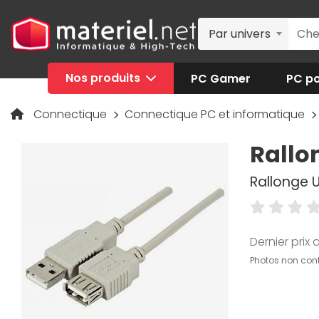
Par univers
Nos produits
PC Gamer
PC po
Connectique
Connectique PC et informatique
Rallo
Rallonge 
Dernier prix a
Photos non cont