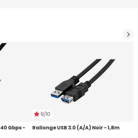
9/10
40 Gbps - 
Rallonge USB 3.0 (A/A) Noir - 1,8m
B
-