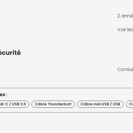
2 anné
Voir l
écurité
Consul
s :
B-C / USB 3.0
Câble Thunderbolt
Câble mini USB / USB
C