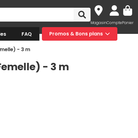
Magasin
Compte
Panier
des
FAQ
Promos & Bons plans
melle) - 3 m
Femelle) - 3 m