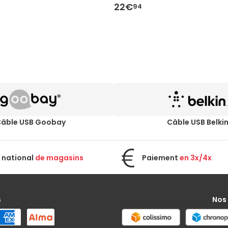
22€
94
âble USB Goobay
Câble USB Belki
 national
de magasins
Paiement
en 3x/4x
s
Nos