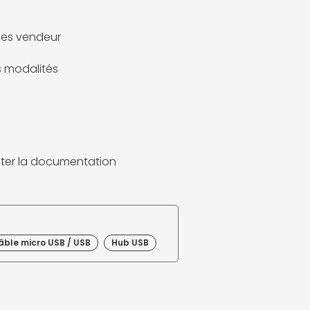
es vendeur
es modalités
ter la documentation
âble micro USB / USB
Hub USB