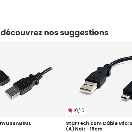
e, découvrez nos suggestions
10/10
om USBAB1ML
StarTech.com Câble Micro B
(A) Noir - 15cm