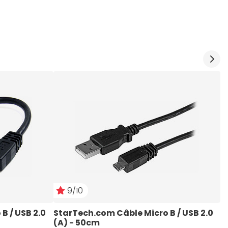
9/10
 / USB 2.0 
StarTech.com Câble Micro B / USB 2.0 
S
(A) - 50cm
N