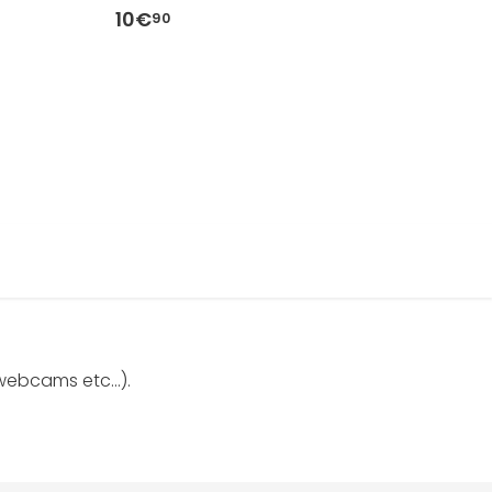
10€
8
90
webcams etc...).