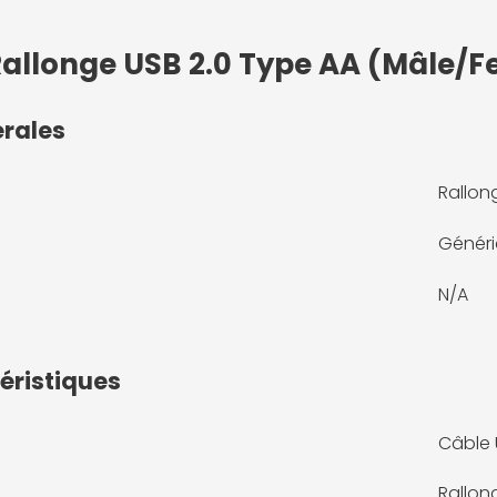
Rallonge USB 2.0 Type AA (Mâle/F
érales
Rallon
Génér
N/A
éristiques
Câble 
Rallon