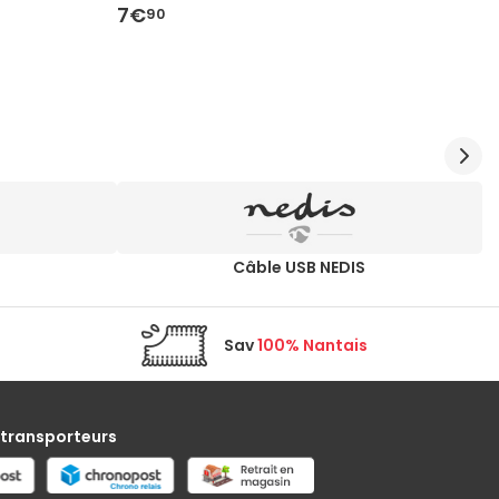
7€
9
90
n
Câble USB NEDIS
Sav
100% Nantais
 transporteurs