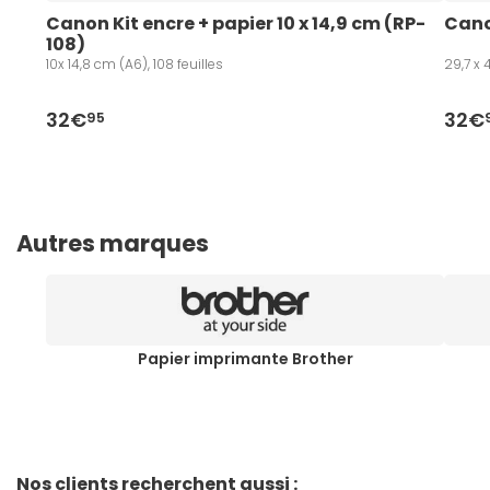
Canon Kit encre + papier 10 x 14,9 cm (RP-
Cano
108)
10x 14,8 cm (A6), 108 feuilles
29,7 x 
32€
32€
95
Autres marques
Papier imprimante Brother
Nos clients recherchent aussi :