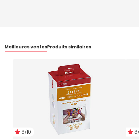
Meilleures ventes
Produits similaires
8/10
8/