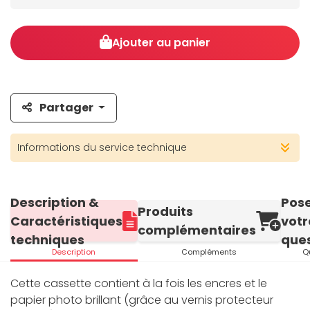
Ajouter au panier
Partager
Informations du service technique
Description &
Pos
Produits
Caractéristiques
votr
complémentaires
techniques
ques
Description
Compléments
Q
Cette cassette contient à la fois les encres et le
papier photo brillant (grâce au vernis protecteur