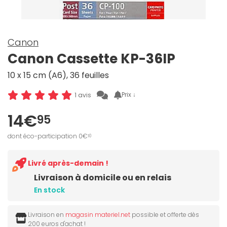
Canon
Canon Cassette KP-36IP
10 x 15 cm (A6), 36 feuilles
Prix ↓
1 avis
14€
95
dont éco-participation 0€
10
Livré après-demain !
Livraison à domicile ou en relais
En stock
Livraison en
magasin materiel.net
possible et offerte dès
200 euros d'achat !