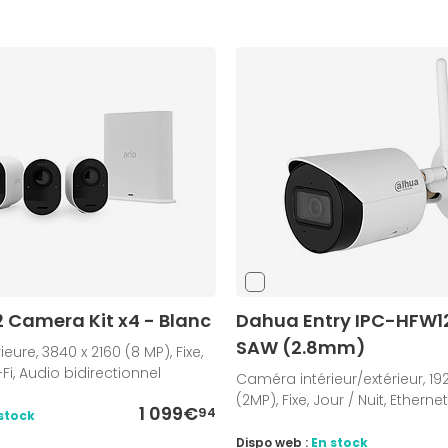
 2 Camera Kit x4 - Blanc
Dahua Entry IPC-HFW1
SAW (2.8mm)
ure, 3840 x 2160 (8 MP), Fixe,
-Fi, Audio bidirectionnel
Caméra intérieur/extérieur, 19
(2MP), Fixe, Jour / Nuit, Ethernet
1 099€
94
stock
Dispo web :
En stock