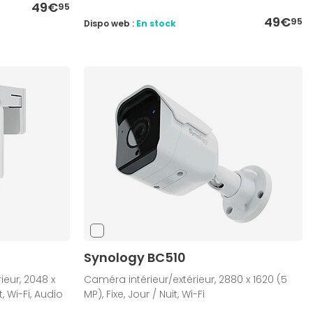
49€
95
49€
95
Dispo web :
En stock
Synology BC510
ieur, 2048 x
Caméra intérieur/extérieur, 2880 x 1620 (5
, Wi-Fi, Audio
MP), Fixe, Jour / Nuit, Wi-Fi