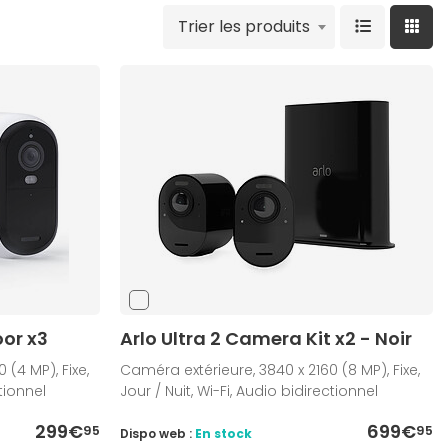
Trier les produits
oor x3
Arlo Ultra 2 Camera Kit x2 - Noir
(4 MP), Fixe,
Caméra extérieure, 3840 x 2160 (8 MP), Fixe,
ctionnel
Jour / Nuit, Wi-Fi, Audio bidirectionnel
299€
699€
95
95
Dispo web :
En stock