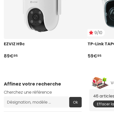
9/10
EZVIZ H9c
TP-Link TAP
89€
59€
95
95
V
Affinez votre recherche
Cherchez une référence
46 articl
Ok
Effacer l