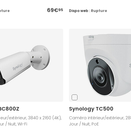
69€
95
pture
Dispo web :
Rupture
 BC800Z
Synology TC500
ur/extérieur, 3840 x 2160 (4K),
Caméra intérieur/extérieur, 2880
r / Nuit, Wi-Fi
Jour / Nuit, PoE