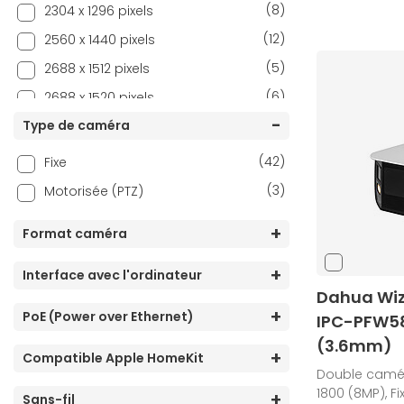
(8)
2304 x 1296 pixels
(12)
2560 x 1440 pixels
(5)
2688 x 1512 pixels
(6)
2688 x 1520 pixels
(4)
Type de caméra
2880 x 1620 pixels
(1)
3840 x 1080 pixels
(42)
Fixe
(1)
3840 x 1680 pixels
(3)
Motorisée (PTZ)
(5)
3840 x 2160 pixels
Format caméra
(1)
4096 x 1800 pixels
(2)
640 x 360 pixels
Interface avec l'ordinateur
Dahua Wiz
(1)
640 x 480 pixels
PoE (Power over Ethernet)
IPC-PFW5
(3.6mm)
Compatible Apple HomeKit
Double caméra
1800 (8MP), Fix
Sans-fil