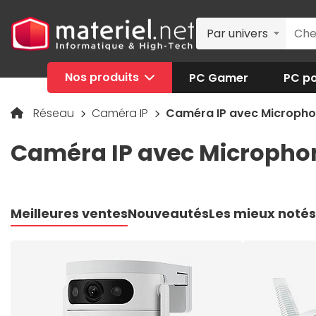
Par univers
Nos produits
PC Gamer
PC po
Réseau
Caméra IP
Caméra IP avec Micropho
Caméra IP avec Microphon
Meilleures ventes
Nouveautés
Les mieux notés