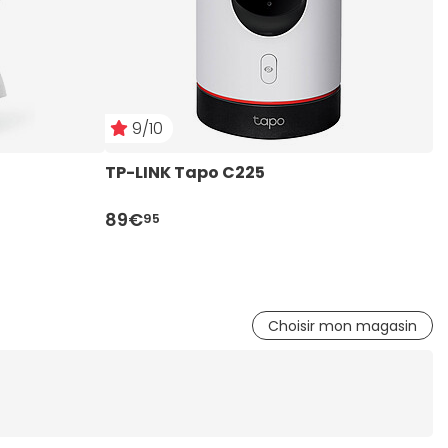
9/10
TP-LINK Tapo C225
E
89€
4
95
Choisir mon magasin