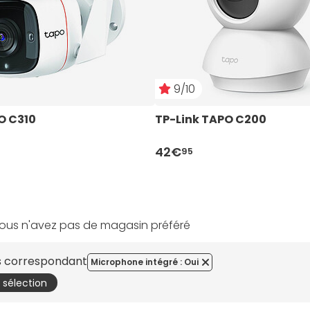
9/10
O C310
TP-Link TAPO C200
42€
95
ous n'avez pas de magasin préféré
es correspondant
Microphone intégré : Oui
a sélection