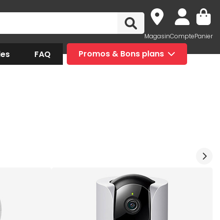
Magasin
Compte
Panier
des
FAQ
Promos & Bons plans