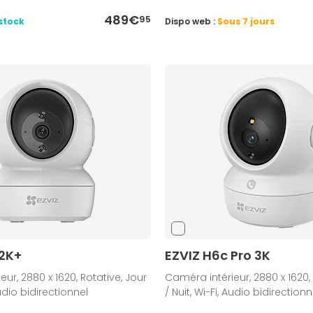
489€
95
stock
Dispo web :
Sous 7 jours
 2K+
EZVIZ H6c Pro 3K
ur, 2880 x 1620, Rotative, Jour
Caméra intérieur, 2880 x 1620, 
Audio bidirectionnel
/ Nuit, Wi-Fi, Audio bidirectionn