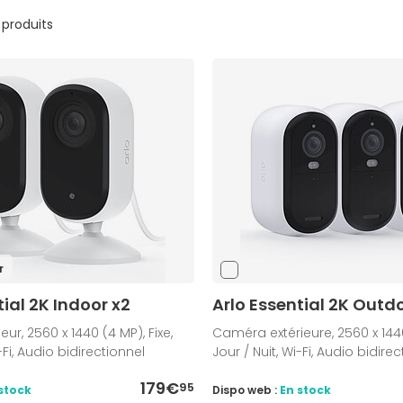
 produits
r
tial 2K Indoor x2
Arlo Essential 2K Outd
ur, 2560 x 1440 (4 MP), Fixe,
Caméra extérieure, 2560 x 1440 
-Fi, Audio bidirectionnel
Jour / Nuit, Wi-Fi, Audio bidire
179€
95
stock
Dispo web :
En stock