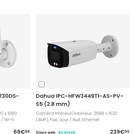
230DS-
Dahua IPC-HFW3449T1-AS-PV-
S5 (2.8 mm)
20 x 1080
Caméra intérieur/extérieur, 2688 x 1520
 / Wi-Fi
(4MP), Fixe, Jour / Nuit, Ethernet
69€
239€
95
95
Dispo web :
En stock