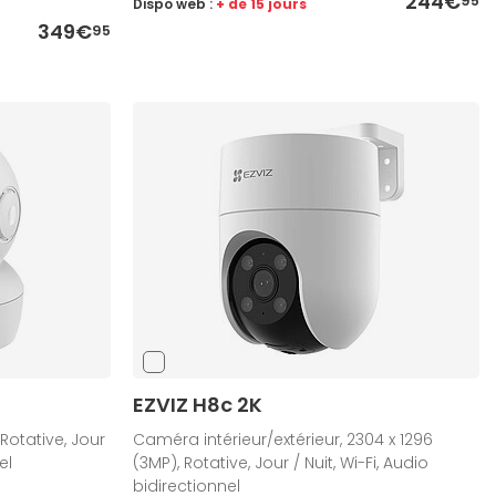
244€
95
Dispo web :
+ de 15 jours
349€
95
EZVIZ H8c 2K
Rotative, Jour
Caméra intérieur/extérieur, 2304 x 1296
el
(3MP), Rotative, Jour / Nuit, Wi-Fi, Audio
bidirectionnel