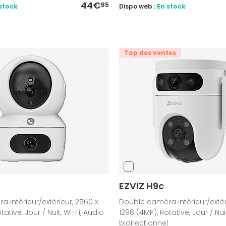
44€
95
stock
Dispo web :
En stock
Top des ventes
EZVIZ H9c
 intérieur/extérieur, 2560 x
Double caméra intérieur/extér
ative, Jour / Nuit, Wi-Fi, Audio
1296 (4MP), Rotative, Jour / Nuit
bidirectionnel