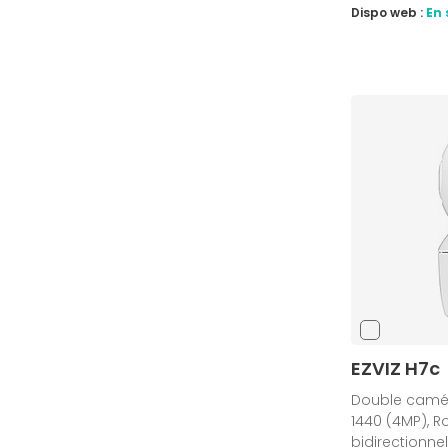
Dispo web :
En 
EZVIZ H7c
Double caméra
1440 (4MP), Rot
bidirectionnel