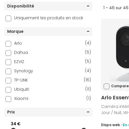
Disponibilité
1 - 46 sur 46
Uniquement les produits en stock
Marque
(4)
Arlo
(5)
Dahua
(5)
EZVIZ
(4)
Synology
(16)
TP-LINK
Compare
(11)
Ubiquiti
Arlo Essen
(1)
Xiaomi
Caméra intérie
Prix
Jour / Nuit, Wi
34 €
Dispo web :
En 