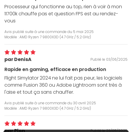
Processeur qui fonctionne au top, rien à voir à mon
11700k chauffe pas et question FPS est au rendez-
vous
Avis publié suite à une commande du
5 mai 2025
Modèle : AMD Ryzen 7 9800X3D (4.7 GHz / 5.2 GHz)
par DenisA
Publié le 03/06/2025
Rapide en gaming, efficace en production
Flight Simylator 2024 ne lui fait pas peur, les logiciels
comme Fusion 360 ou Adobe Lightroom sont très à
l'aise et tout ça sans chauffer.
Avis publié suite à une commande du
30 avril 2025
Modèle : AMD Ryzen 7 9800X3D (4.7 GHz / 5.2 GHz)
par Plon
Publié le 23/05/2025