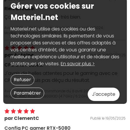
Gérer vos cookies sur
Rien à redire.
Materiel.net
Ça tourne vraiment bien très bien.
Avis publié suite à une commande du
7 novembre 2024
Materiel.net utilise des cookies ou des
Modèle : AMD Ryzen 7 9800X3D (4.7 GHz / 5.2 GHz)
technologies similaires. Ils permettent de vous
proposer des services et des offres adaptés à
vos centres d’intérêt, de vous garantir une
par Antoine
Publié le 19/05/2025
meilleure expérience utilisateur et de réaliser des
statistiques de visites.
En savoir plus >
CPU à la hauteur
J'avais de belles attentes pour le gaming avec ce
Refuser
CPU et je ne suis pas déçu du résultat.
Avis publié suite à une commande du
8 avril 2025
Paramétrer
J'accepte
Modèle : AMD Ryzen 7 9800X3D (4.7 GHz / 5.2 GHz) - Version tray
par ClementC
Publié le 19/05/2025
Config PC gamer RTX-5080