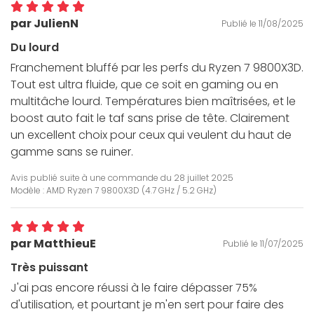
par JulienN
Publié le 11/08/2025
Du lourd
Franchement bluffé par les perfs du Ryzen 7 9800X3D.
Tout est ultra fluide, que ce soit en gaming ou en
multitâche lourd. Températures bien maîtrisées, et le
boost auto fait le taf sans prise de tête. Clairement
un excellent choix pour ceux qui veulent du haut de
gamme sans se ruiner.
Avis publié suite à une commande du
28 juillet 2025
Modèle : AMD Ryzen 7 9800X3D (4.7 GHz / 5.2 GHz)
par MatthieuE
Publié le 11/07/2025
Très puissant
J'ai pas encore réussi à le faire dépasser 75%
d'utilisation, et pourtant je m'en sert pour faire des