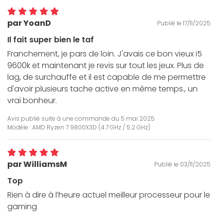
par YoanD
Publié le 17/11/2025
Il fait super bien le taf
Franchement, je pars de loin. J'avais ce bon vieux i5
9600k et maintenant je revis sur tout les jeux. Plus de
lag, de surchauffe et il est capable de me permettre
d'avoir plusieurs tache active en même temps., un
vrai bonheur.
Avis publié suite à une commande du
5 mai 2025
Modèle : AMD Ryzen 7 9800X3D (4.7 GHz / 5.2 GHz)
par WilliamsM
Publié le 03/11/2025
Top
Rien à dire à l’heure actuel meilleur processeur pour le
gaming