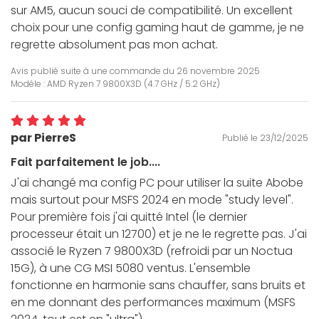
sur AM5, aucun souci de compatibilité. Un excellent
choix pour une config gaming haut de gamme, je ne
regrette absolument pas mon achat.
Avis publié suite à une commande du
26 novembre 2025
Modèle : AMD Ryzen 7 9800X3D (4.7 GHz / 5.2 GHz)
par PierreS
Publié le 23/12/2025
Fait parfaitement le job....
J'ai changé ma config PC pour utiliser la suite Abobe
mais surtout pour MSFS 2024 en mode "study level".
Pour première fois j'ai quitté Intel (le dernier
processeur était un 12700) et je ne le regrette pas. J'ai
associé le Ryzen 7 9800X3D (refroidi par un Noctua
15G), à une CG MSI 5080 ventus. L'ensemble
fonctionne en harmonie sans chauffer, sans bruits et
en me donnant des performances maximum (MSFS