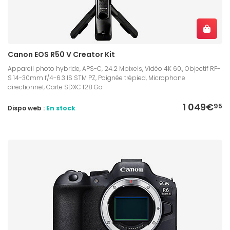
Canon EOS R50 V Creator Kit
Appareil photo hybride, APS-C, 24.2 Mpixels, Vidéo 4K 60., Objectif RF-
S 14-30mm f/4-6.3 IS STM PZ, Poignée trépied, Microphone
directionnel, Carte SDXC 128 Go
1 049€
95
Dispo web :
En stock