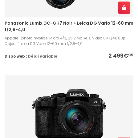
Panasonic Lumix DC-GH7 Noir + Leica DG Vario 12-60 mm
f/2,8-4,0
Appareil photo hybride, Micro 4/3, 25.2 Mpixels, Vidéo C4K/4K 60p,
Objectif Leica DG Vario 12-60 mm f/2,8-4,0
2 499€
95
Dispo web :
Délai variable