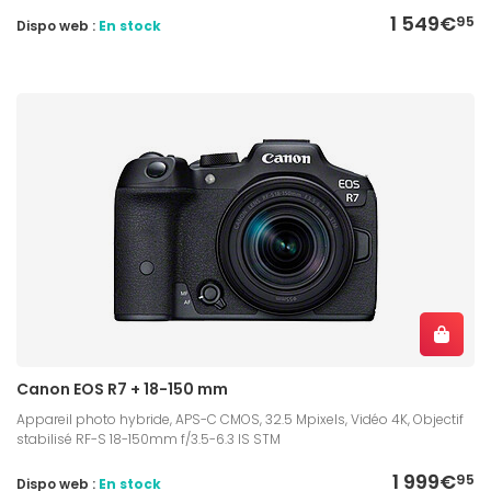
1 549€
95
Dispo web :
En stock
Canon EOS R7 + 18-150 mm
Appareil photo hybride, APS-C CMOS, 32.5 Mpixels, Vidéo 4K, Objectif
stabilisé RF-S 18-150mm f/3.5-6.3 IS STM
1 999€
95
Dispo web :
En stock