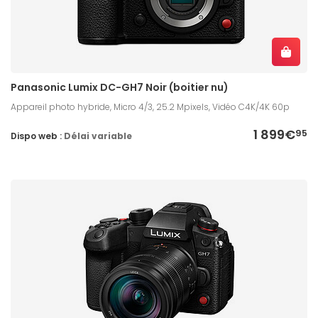
Panasonic Lumix DC-GH7 Noir (boitier nu)
Appareil photo hybride, Micro 4/3, 25.2 Mpixels, Vidéo C4K/4K 60p
1 899€
95
Dispo web :
Délai variable