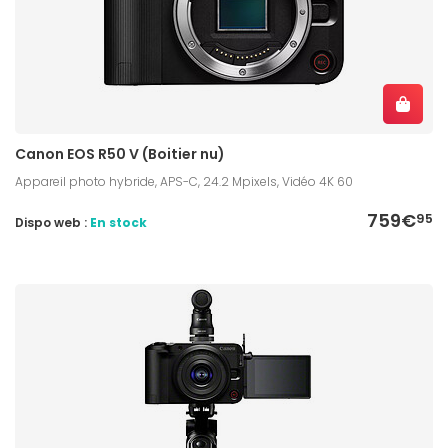
Canon EOS R50 V (Boitier nu)
Appareil photo hybride, APS-C, 24.2 Mpixels, Vidéo 4K 60
759€
95
Dispo web :
En stock