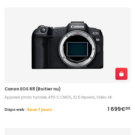
Canon EOS R8 (Boitier nu)
Appareil photo hybride, APS-C CMOS, 32.5 Mpixels, Vidéo 4K
1 699€
95
Dispo web :
Sous 7 jours