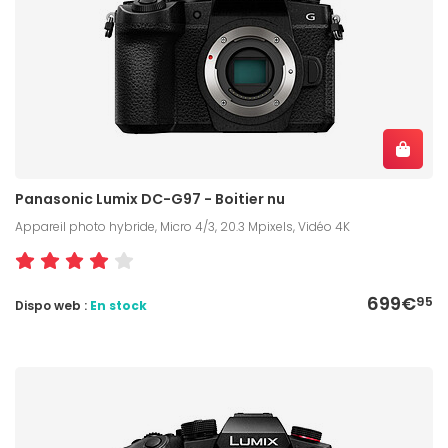
Panasonic Lumix DC-G97 - Boitier nu
Appareil photo hybride, Micro 4/3, 20.3 Mpixels, Vidéo 4K
699€
95
Dispo web :
En stock