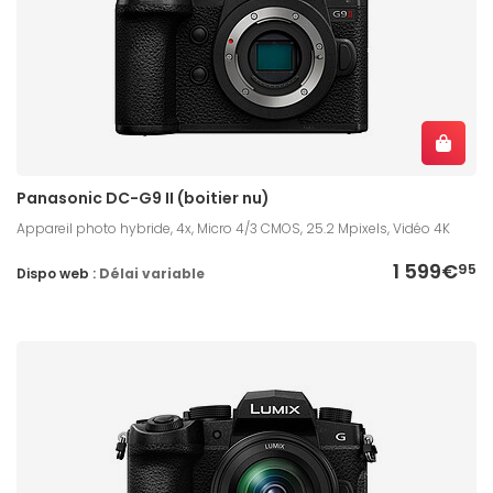
Panasonic DC-G9 II (boitier nu)
Appareil photo hybride, 4x, Micro 4/3 CMOS, 25.2 Mpixels, Vidéo 4K
1 599€
95
Dispo web :
Délai variable