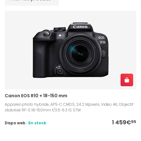
Canon EOS R10 + 18-150 mm
Appareil photo hybride, APS-C CMOS, 24.2 Mpixels, Vidéo 4K, Objectif
stabilisé RF-S 18-150mm f/3.5-6.3 IS STM
1 459€
95
Dispo web :
En stock