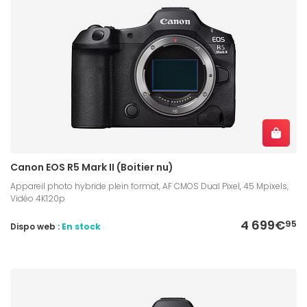
Canon EOS R5 Mark II (Boitier nu)
Appareil photo hybride plein format, AF CMOS Dual Pixel, 45 Mpixels,
Vidéo 4K120p
4 699€
95
Dispo web :
En stock