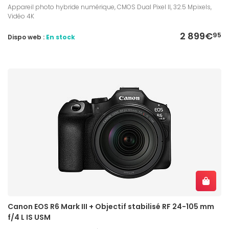
Appareil photo hybride numérique, CMOS Dual Pixel II, 32.5 Mpixels,
Vidéo 4K
2 899€
95
Dispo web :
En stock
Canon EOS R6 Mark III + Objectif stabilisé RF 24-105 mm
f/4 L IS USM