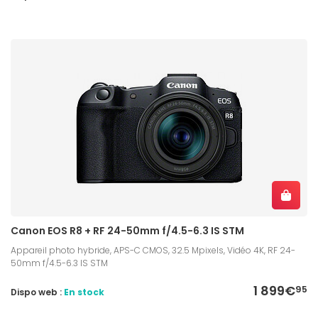
Canon EOS R8 + RF 24-50mm f/4.5-6.3 IS STM
Appareil photo hybride, APS-C CMOS, 32.5 Mpixels, Vidéo 4K, RF 24-
50mm f/4.5-6.3 IS STM
1 899€
95
Dispo web :
En stock