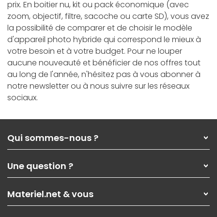
prix. En boitier nu, kit ou pack économique (avec
zoom, objectif, filtre, sacoche ou carte SD), vous avez
la possibilité de comparer et de choisir le modèle
d'appareil photo hybride qui correspond le mieux à
votre besoin et à votre budget. Pour ne louper
aucune nouveauté et bénéficier de nos offres tout
au long de l'année, n'hésitez pas à vous abonner à
notre newsletter ou à nous suivre sur les réseaux
sociaux.
Qui sommes-nous ?
Qui sommes-nous ?
Une question ?
Nos services
Les magasins Materiel.net
Rubrique d'aide / FAQ
Nos solutions pour les pros
Materiel.net & vous
Paiement, livraison
Contactez-nous
Garanties
,
Pack Zen
On répare votre PC portable