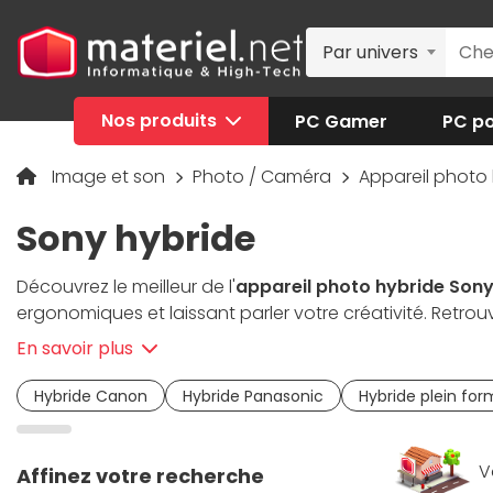
Par univers
Nos produits
PC Gamer
PC po
Image et son
Photo / Caméra
Appareil photo
Sony hybride
Découvrez le meilleur de l'
appareil photo hybride Son
ergonomiques et laissant parler votre créativité. Retr
Vous êtes à la recherche d’une belle image avec un
ap
En savoir plus
notre gamme qui répondra à vos besoins, avec de grands
Sony
et capturez de somptueuses images.
Hybride Canon
Hybride Panasonic
Hybride plein for
V
Affinez votre recherche