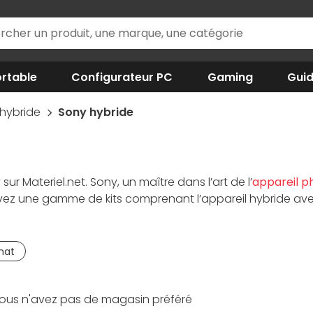
rtable
Configurateur PC
Gaming
Gui
 hybride
Sony hybride
y
sur Materiel.net. Sony, un maître dans l’art de l’
appareil p
ouvez une gamme de kits comprenant l’appareil hybride ave
pareil photo
simple d’utilisation, à mi-chemin entre le
com
 capteurs, des résolutions exceptionnelles ou la vidéo Fu
mat
ous n'avez pas de magasin préféré