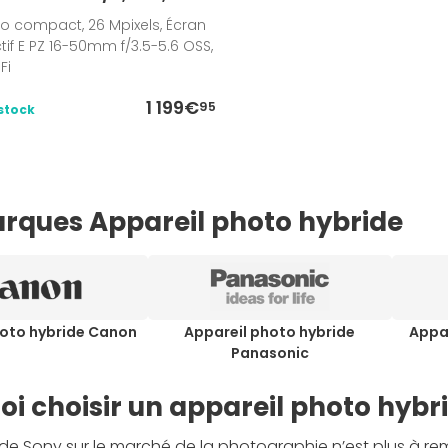
o compact, 26 Mpixels, Écran
tif E PZ 16-50mm f/3.5-5.6 OSS,
Fi
1 199€
95
stock
rques Appareil photo hybride
hoto hybride Canon
Appareil photo hybride
Appa
Panasonic
i choisir un appareil photo hybr
é de Sony sur le marché de la photographie n’est plus à rem