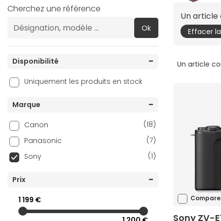
Cherchez une référence
Un articl
Ok
Effacer l
Disponibilité
Un article c
Uniquement les produits en stock
Marque
(18)
Canon
(7)
Panasonic
(1)
Sony
Prix
Compare
1 199 €
Sony ZV-E10
1 200 €