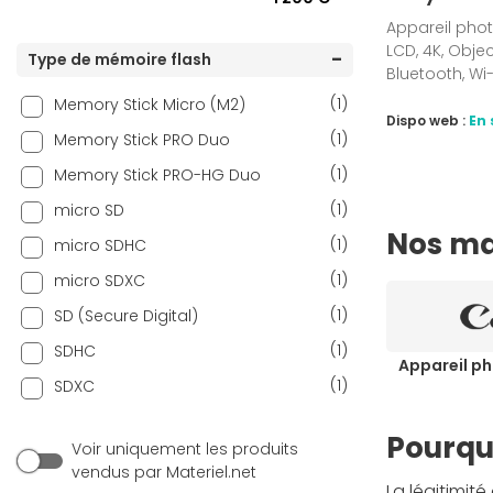
Appareil phot
LCD, 4K, Objec
Type de mémoire flash
Bluetooth, Wi-
(1)
Memory Stick Micro (M2)
Dispo web :
En 
(1)
Memory Stick PRO Duo
(1)
Memory Stick PRO-HG Duo
(1)
micro SD
Nos ma
(1)
micro SDHC
(1)
micro SDXC
(1)
SD (Secure Digital)
(1)
SDHC
Appareil p
(1)
SDXC
Pourquo
Voir uniquement les produits
vendus par Materiel.net
La légitimit