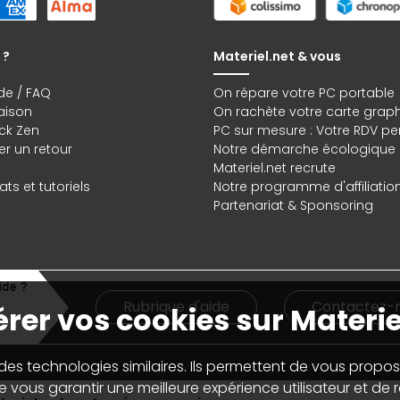
 ?
Materiel.net & vous
de / FAQ
On répare votre PC portable
raison
On rachète votre carte grap
ck Zen
PC sur mesure : Votre RDV pe
r un retour
Notre démarche écologique
Materiel.net recrute
ts et tutoriels
Notre programme d'affiliatio
Partenariat & Sponsoring
Rubrique d'aide
Contactez-
rer vos cookies sur Materie
 des technologies similaires. Ils permettent de vous propos
 vous garantir une meilleure expérience utilisateur et de ré