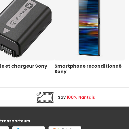
ie et chargeur Sony
Smartphone reconditionné 
B
Sony
Sav
100% Nantais
 transporteurs