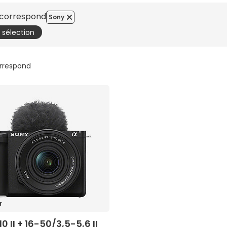
e correspond
Sony
a sélection
orrespond
r
 II + 16-50/3,5-5,6 II