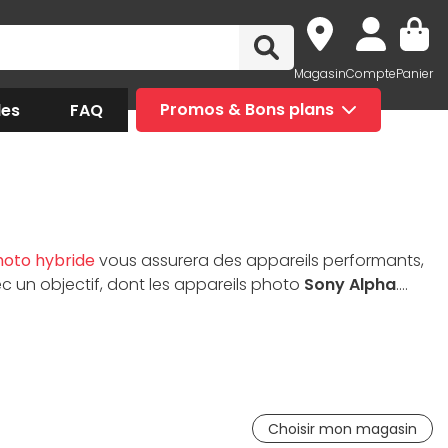
Magasin
Compte
Panier
des
FAQ
Promos & Bons plans
hoto hybride
vous assurera des appareils performants,
c un objectif, dont les appareils photo
Sony Alpha
.
pact
et le
Reflex
? Vous serez largement satisfait avec
ll HD. Laissez-vous tenter par l’expérience
hybride
Choisir mon magasin