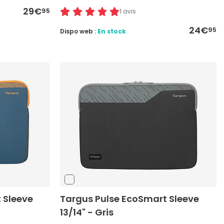
29€
95
1 avis
24€
95
Dispo web :
En stock
 Sleeve
Targus Pulse EcoSmart Sleeve
13/14" - Gris