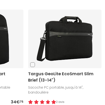
art
Targus GeoLite EcoSmart Slim
Brief (13-14")
rtable
Sacoche PC portable, jusqu'à 14",
bandoulière
34€
75
2 avis