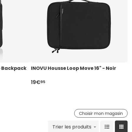
e Backpack 
INOVU Housse Loop Move 16" - Noir
I
19€
3
95
Choisir mon magasin
Trier les produits