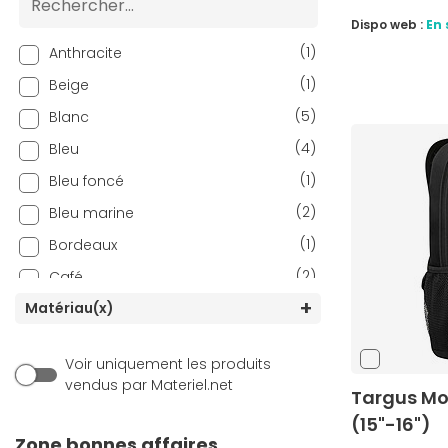
Dispo web :
En 
(1)
Anthracite
(1)
Beige
(5)
Blanc
(4)
Bleu
(1)
Bleu foncé
(2)
Bleu marine
(1)
Bordeaux
(2)
Café
(1)
Matériau(x)
Camel
(12)
Gris
Voir uniquement les produits
(8)
Gris foncé
vendus par Materiel.net
Targus Mo
(1)
Jaune
(15"-16")
(1)
Kaki
Zone bonnes affaires