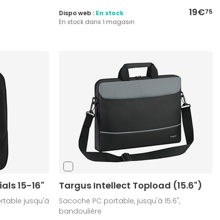
19€
75
Dispo web :
En stock
En stock dans 1 magasin
ials 15-16"
Targus Intellect Topload (15.6")
rtable jusqu'à
Sacoche PC portable, jusqu'à 15.6",
bandoulière