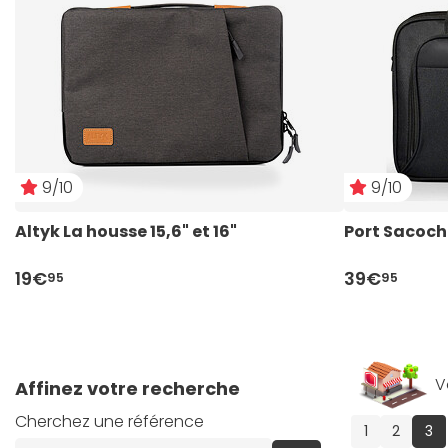
9/10
9/10
Altyk La housse 15,6" et 16"
Port Sacoche
19€
39€
95
95
V
Affinez votre recherche
Cherchez une référence
(c
1
2
3