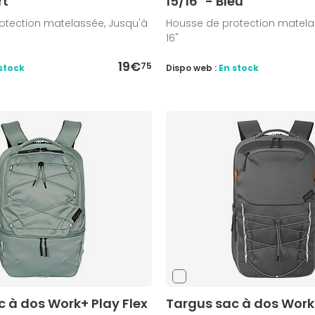
rt
15/16" - Bleu
otection matelassée, Jusqu'à
Housse de protection matela
16"
19€
75
stock
Dispo web :
En stock
 à dos Work+ Play Flex
Targus sac à dos Work+