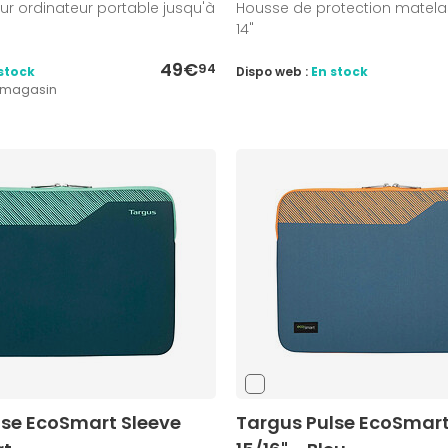
r ordinateur portable jusqu'à
Housse de protection matela
14"
49€
94
stock
Dispo web :
En stock
1 magasin
lse EcoSmart Sleeve
Targus Pulse EcoSmart