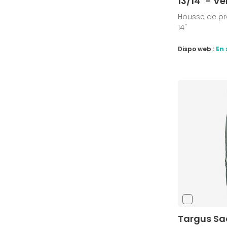
13/14" - Ve
Housse de pr
14"
Dispo web :
En 
Targus Sac