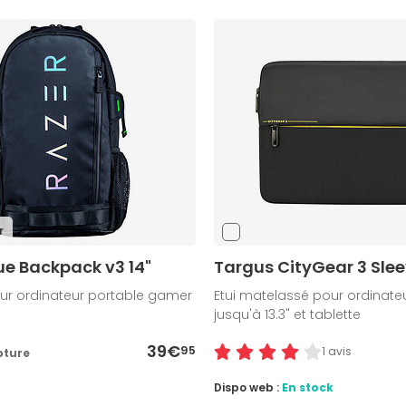
r
ue Backpack v3 14"
Targus CityGear 3 Sleev
ur ordinateur portable gamer
Etui matelassé pour ordinate
jusqu'à 13.3" et tablette
39€
95
1 avis
pture
Dispo web :
En stock