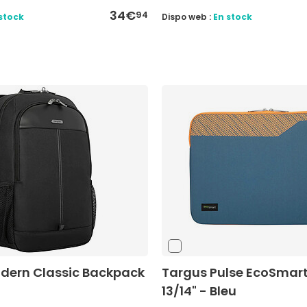
34€
94
stock
Dispo web :
En stock
dern Classic Backpack
Targus Pulse EcoSmart
13/14" - Bleu