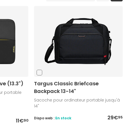
e (13.3")
Targus Classic Briefcase
Backpack 13-14"
ur portable
Sacoche pour ordinateur portable jusqu'à
14"
29€
95
Dispo web :
En stock
11€
90