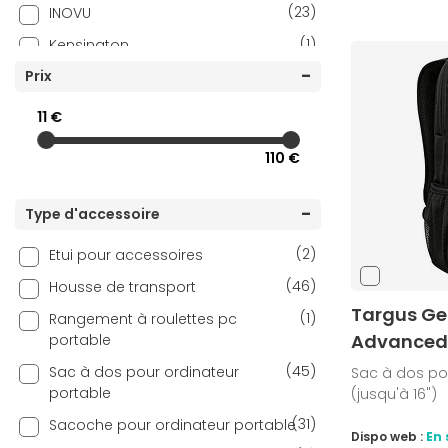
(23)
INOVU
(1)
Kensington
(1)
Prix
Lenovo
(1)
MSI
11 €
(4)
MW
110 €
(1)
NEDIS
(21)
PORT Designs
Type d'accessoire
(2)
Razer
(2)
Etui pour accessoires
(25)
Targus
(46)
Housse de transport
(3)
Urban Factory
Targus Ge
(1)
Rangement à roulettes pc
Advanced 
portable
(45)
Sac à dos pour ordinateur
Sac à dos po
portable
(jusqu'à 16")
(31)
Sacoche pour ordinateur portable
Dispo web :
En 