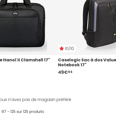
10/10
 Hanoï II Clamshell 17"
Caselogic Sac à dos Valu
Notebook 17"
49€
94
ous n'avez pas de magasin préféré
urrent)
97 - 125 sur 125 produits