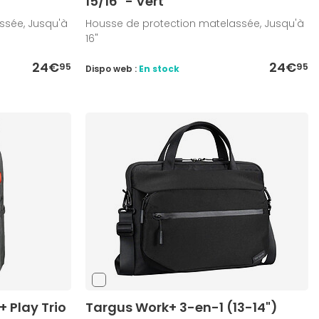
15/16" - Vert
ssée, Jusqu'à
Housse de protection matelassée, Jusqu'à
16"
24€
24€
95
95
Dispo web :
En stock
 Play Trio
Targus Work+ 3-en-1 (13-14")