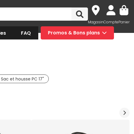
Magasin
Compte
Panier
des
FAQ
Promos & Bons plans
Sac et housse PC 17"