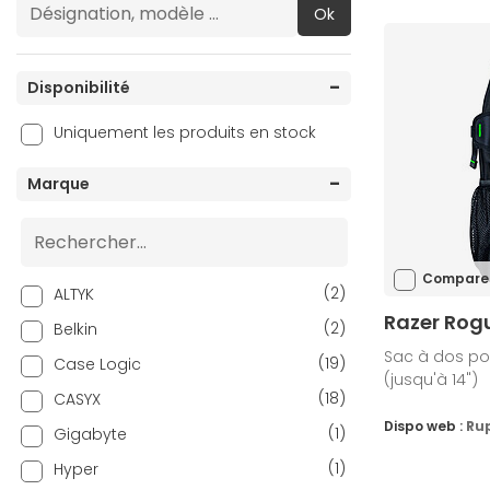
Ok
Disponibilité
Uniquement les produits en stock
Marque
Compare
(2)
ALTYK
Razer Rog
(2)
Belkin
Sac à dos po
(19)
Case Logic
(jusqu'à 14")
(18)
CASYX
Dispo web :
Ru
(1)
Gigabyte
(1)
Hyper