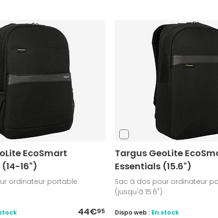
oLite EcoSmart
Targus GeoLite EcoSm
(14-16")
Essentials (15.6")
ur ordinateur portable
Sac à dos pour ordinateur po
(jusqu'à 15.6")
44€
95
stock
Dispo web :
En stock