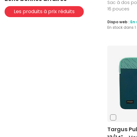
Sac à dos pou
(3)
Marron
16 pouces
Les produits à prix réduits
(3)
Multicolore
Dispo web :
En 
(72)
Noir
En stock dans 
(2)
Olive
(1)
Rose
(2)
Rouge
(1)
Sable
(6)
Vert
(1)
Vert foncé
Targus Pu