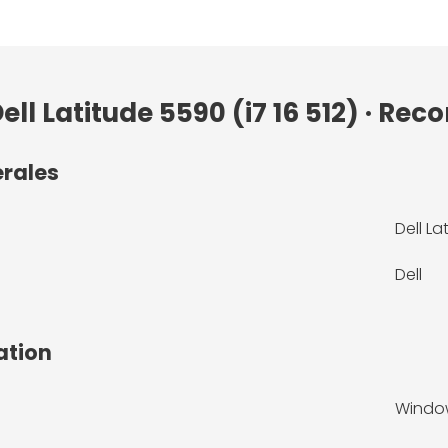
ll Latitude 5590 (i7 16 512) · Rec
érales
Dell La
Dell
ation
Window