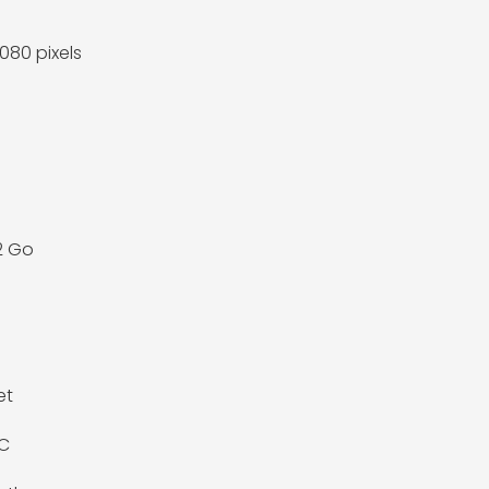
1080 pixels
2 Go
et
AC