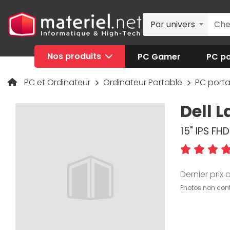
Par univers
Nos produits
PC Gamer
PC po
PC et Ordinateur
Ordinateur Portable
PC porta
Dell L
15" IPS FH
Dernier prix a
Photos non cont