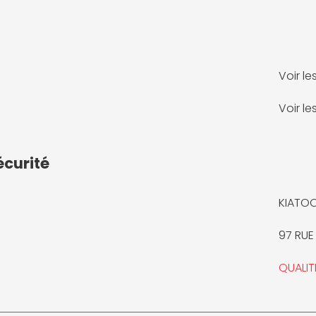
Voir l
Voir l
écurité
KIATO
97 RUE
QUALI