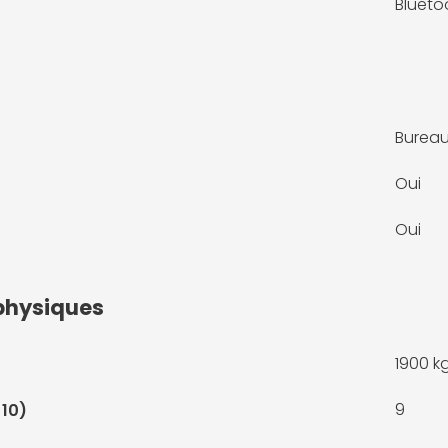
Blueto
Bureau
Oui
Oui
physiques
1900 k
9
 10)