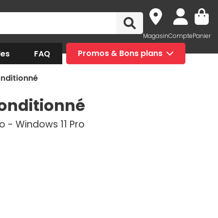
Magasin
Compte
Panier
des
FAQ
Promos & Bons plans
onditionné
econditionné
Go - Windows 11 Pro