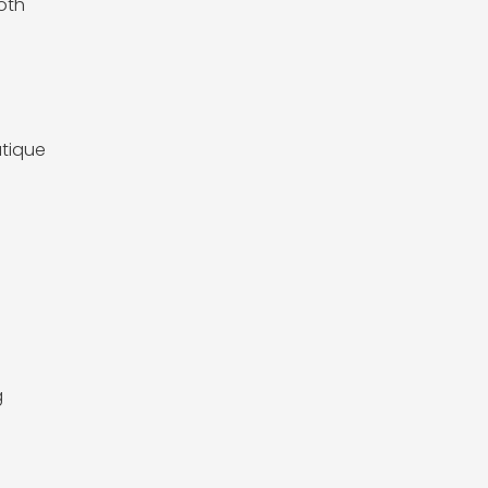
oth
tique
g