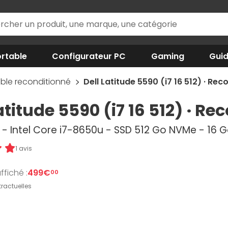
rtable
Configurateur PC
Gaming
Gui
ble reconditionné
Dell Latitude 5590 (i7 16 512) · Rec
atitude 5590 (i7 16 512) · R
D - Intel Core i7-8650u - SSD 512 Go NVMe - 16 
1 avis
ffiché :
499€
00
ractuelles