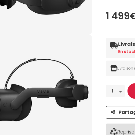
1 499
Livrai
En stoc
Livraison
Quantité
1
Parta
Reprise