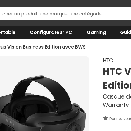
rtable
Configurateur PC
Gaming
Gui
us Vision Business Edition avec BWS
HTC
HTC V
Editi
Casque de 
Warranty 
Donnez votr