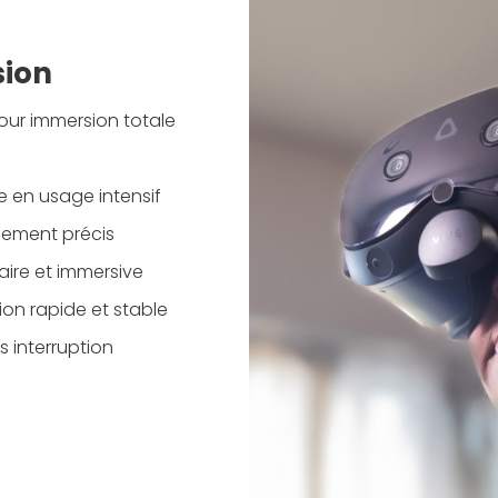
sion
pour immersion totale
e en usage intensif
nnement précis
ire et immersive
on rapide et stable
 interruption