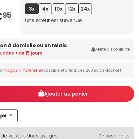
3x
4x
10x
12x
24x
€
95
Une erreur est survenue
son à domicile ou en relais
Alerte disponibilité
k dans + de 15 jours
 en
magasin materiel.net
possible et offerte dès 200 euros d'achat !
Ajouter au panier
ger
 de vos produits usagés
En savoir plus