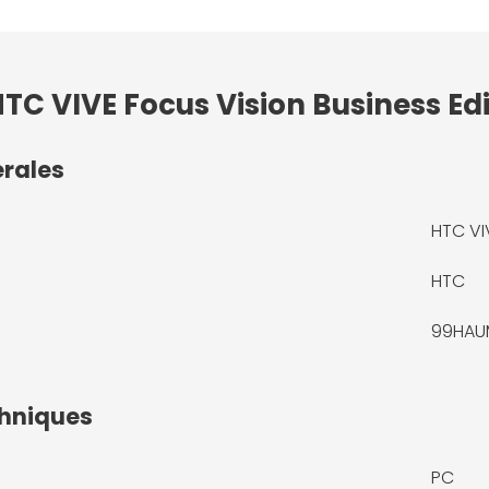
HTC VIVE Focus Vision Business E
érales
HTC VI
HTC
99HAU
chniques
PC