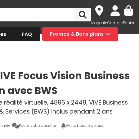
Magasin
Compte
Panier
des
FAQ
Promos & Bons plans
IVE Focus Vision Business
on avec BWS
réalité virtuelle, 4896 x 2448, VIVE Business
& Services (BWS) inclus pendant 2 ans
Posez votre question
Alerte baisse de prix
e avis