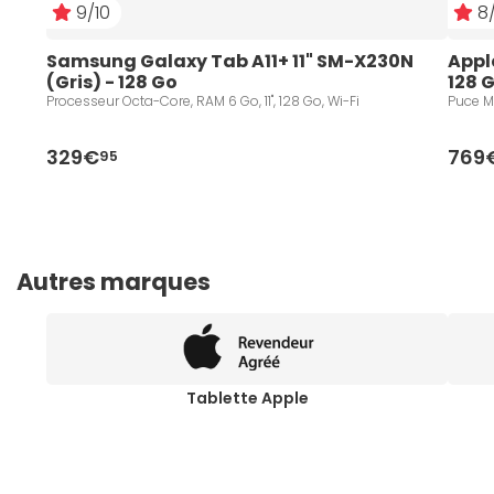
9/10
8/
Samsung Galaxy Tab A11+ 11" SM-X230N 
Apple
(Gris) - 128 Go
128 G
Processeur Octa-Core, RAM 6 Go, 11", 128 Go, Wi-Fi
Puce M3
329€
769
95
Autres marques
Tablette Apple