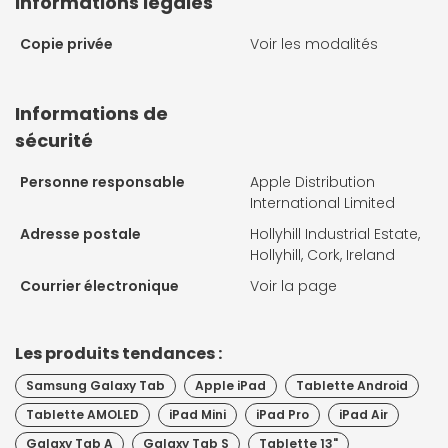
Informations légales
Copie privée
Voir les modalités
Informations de
sécurité
Personne responsable
Apple Distribution
International Limited
Adresse postale
Hollyhill Industrial Estate,
Hollyhill, Cork, Ireland
Courrier électronique
Voir la page
Les produits tendances :
Samsung Galaxy Tab
Apple iPad
Tablette Android
Tablette AMOLED
iPad Mini
iPad Pro
iPad Air
Galaxy Tab A
Galaxy Tab S
Tablette 13"