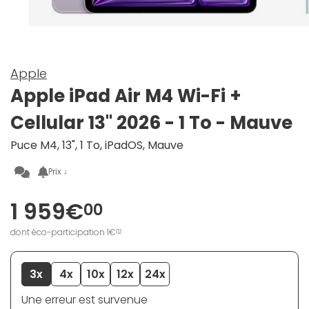
Apple
Apple iPad Air M4 Wi-Fi +
Cellular 13" 2026 - 1 To - Mauve
Puce M4, 13", 1 To, iPadOS, Mauve
Prix ↓
1 959€
00
dont éco-participation 1€
02
3x
4x
10x
12x
24x
Une erreur est survenue