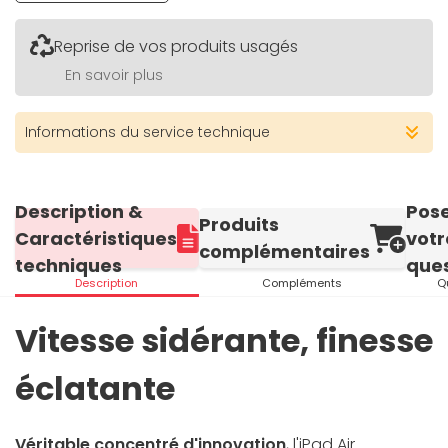
Reprise de vos produits usagés
En savoir plus
Informations du service technique
Description &
Pos
Produits
Caractéristiques
votr
complémentaires
techniques
ques
Description
Compléments
Q
Vitesse sidérante, finesse
éclatante
Véritable concentré d'innovation
, l'iPad Air