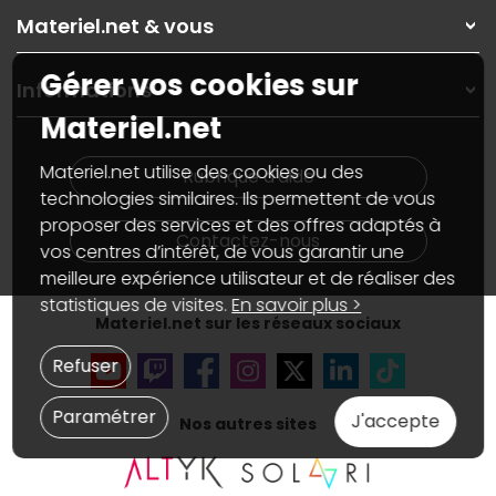
Rubrique d'aide / FAQ
Nos solutions pour les pros
Materiel.net & vous
Paiement, livraison
Contactez-nous
Garanties
,
Pack Zen
On répare votre PC portable
Gérer vos cookies sur
SAV, demander un retour
Informations
On rachète votre carte graphique
Informations
Materiel.net
PC sur mesure : Votre RDV personnalisé
Guides d'achats et tutoriels
Plan du site
Notre démarche écologique
Nos marques
Materiel.net recrute
Materiel.net utilise des cookies ou des
Rubrique d'aide
Conditions générales de vente
Notre programme d'affiliation
technologies similaires. Ils permettent de vous
Marketplace
Partenariat & Sponsoring
proposer des services et des offres adaptés à
Informations légales
Contactez-nous
vos centres d’intérêt, de vous garantir une
Données personnelles
et
cookies
meilleure expérience utilisateur et de réaliser des
Gérer vos cookies
Accessibilité : non conforme
statistiques de visites.
En savoir plus >
Materiel.net sur les réseaux sociaux
Refuser
Paramétrer
J'accepte
Nos autres sites