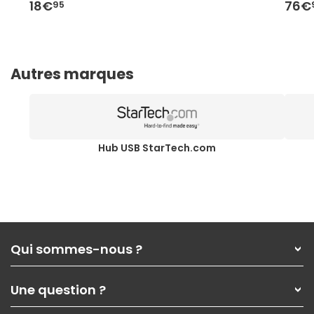
18€
76€
95
Autres marques
Hub USB StarTech.com
Qui sommes-nous ?
Qui sommes-nous ?
Une question ?
Nos services
Les magasins Materiel.net