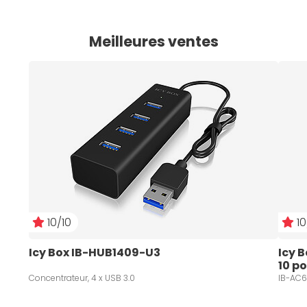
Meilleures ventes
10/10
10
Icy Box IB-HUB1409-U3
Icy 
10 po
Concentrateur, 4 x USB 3.0
IB-AC61