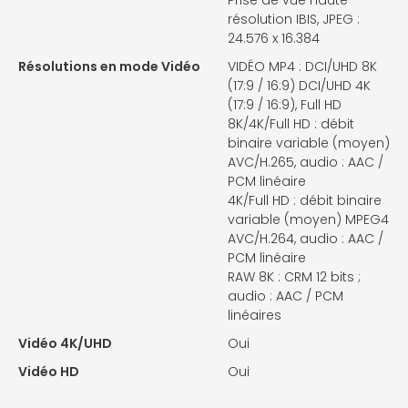
Prise de vue haute
résolution IBIS, JPEG :
24.576 x 16.384
Résolutions en mode Vidéo
VIDÉO MP4 : DCI/UHD 8K
(17:9 / 16:9) DCI/UHD 4K
(17:9 / 16:9), Full HD
8K/4K/Full HD : débit
binaire variable (moyen)
AVC/H.265, audio : AAC /
PCM linéaire
4K/Full HD : débit binaire
variable (moyen) MPEG4
AVC/H.264, audio : AAC /
PCM linéaire
RAW 8K : CRM 12 bits ;
audio : AAC / PCM
linéaires
Vidéo 4K/UHD
Oui
Vidéo HD
Oui