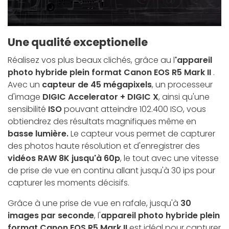
Une qualité exceptionelle
Réalisez vos plus beaux clichés, grâce au l
'appareil
photo hybride plein format Canon EOS R5 Mark II
.
Avec un
capteur de 45 mégapixels
, un processeur
d'image
DIGIC Accelerator + DIGIC X
, ainsi qu'une
sensibilité
ISO
pouvant atteindre 102.400 ISO, vous
obtiendrez des résultats magnifiques même en
basse lumière.
Le capteur vous permet de capturer
des photos haute résolution et d'enregistrer des
vidéos RAW 8K jusqu'à 60p
, le tout avec une vitesse
de prise de vue en continu allant jusqu'à 30 ips pour
capturer les moments décisifs.
Grâce à une prise de vue en rafale, jusqu'à
30
images par seconde
, l'
appareil photo hybride plein
format Canon EOS R5 Mark II
est idéal pour capturer