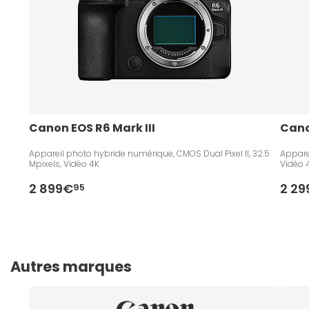
Canon EOS R6 Mark III
Cano
Appareil photo hybride numérique, CMOS Dual Pixel II, 32.5
Appare
Mpixels, Vidéo 4K
Vidéo 
2 899€
2 2
95
Autres marques