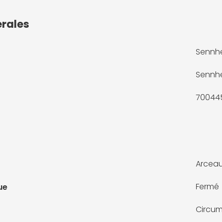
érales
Sennhe
Sennhe
70044
Arcea
Fermé
ue
Circum