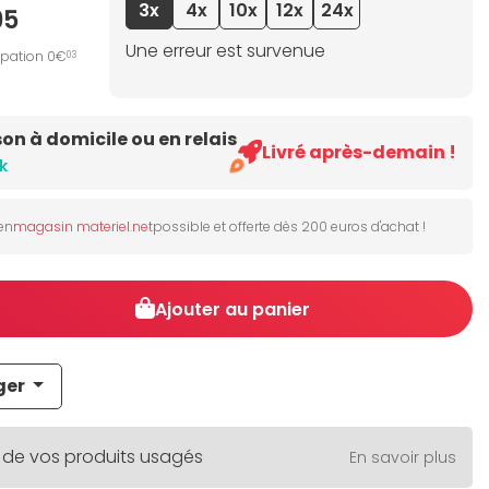
3x
4x
10x
12x
24x
95
Une erreur est survenue
ipation 0€
03
son à domicile ou en relais
Livré après-demain !
k
 en
magasin materiel.net
possible et offerte dès 200 euros d'achat !
Ajouter au panier
ger
 de vos produits usagés
En savoir plus