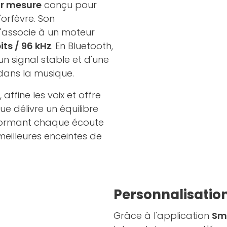
r mesure
conçu pour
orfèvre. Son
s'associe à un moteur
its / 96 kHz
. En Bluetooth,
n signal stable et d'une
dans la musique.
ffine les voix et offre
e délivre un équilibre
sformant chaque écoute
eilleures enceintes de
Personnalisation
Grâce à l'application
Sma