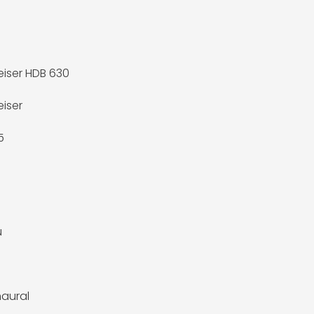
iser HDB 630
iser
5
u
aural