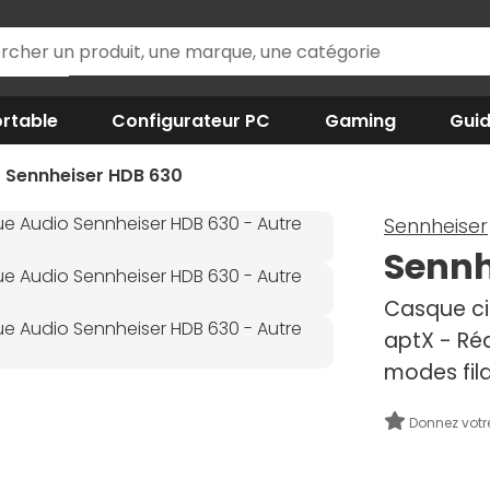
rtable
Configurateur PC
Gaming
Gui
Sennheiser HDB 630
Sennheiser
Sennh
Casque cir
aptX - Ré
modes fil
Donnez votr