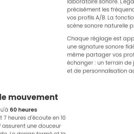
laboratoire sonore. L'ég
précisément les fréquence
vos profils A/B. La foncti
scène sonore naturelle p
Chaque réglage est appl
une signature sonore fidèl
même partager vos profi
échanger : un terrain de j
et de personnalisation a
é de mouvement
qu'à
60 heures
 7 heures d'écoute en 10
™
assurent une douceur
ite. Le design fermé et la