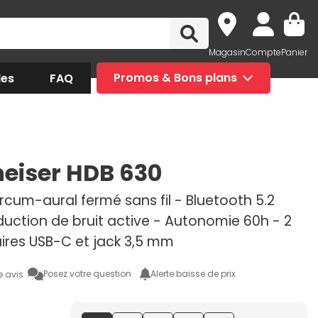
Magasin
Compte
Panier
des
FAQ
Promos & Bons plans
eiser HDB 630
cum-aural fermé sans fil - Bluetooth 5.2
duction de bruit active - Autonomie 60h - 2
aires USB-C et jack 3,5 mm
Posez votre question
Alerte baisse de prix
e avis