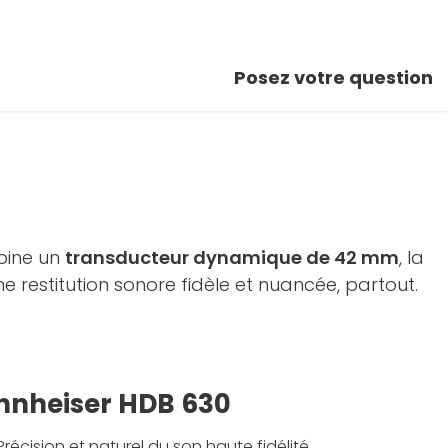
Posez votre question
bine un
transducteur dynamique de 42 mm
, la
 restitution sonore fidèle et nuancée, partout.
ennheiser HDB 630
Précision et naturel du son haute fidélité