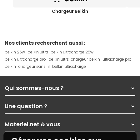
Chargeur Belkin
Nos clients recherchent aussi :
belkin 25w
belkin ultra
belkin ultracharge 25w
belkin ultracharge pro
belkin ultrz
chargeur belkin
ultracharge pro
belkin
chargeur sans fil
belkin ultracharge
Qui sommes-nous ?
Qui sommes-nous ?
Une question ?
Nos services
Les magasins Materiel.net
Rubrique d'aide / FAQ
Nos solutions pour les pros
Materiel.net & vous
Paiement, livraison
Contactez-nous
Garanties
,
Pack Zen
On répare votre PC portable
SAV, demander un retour