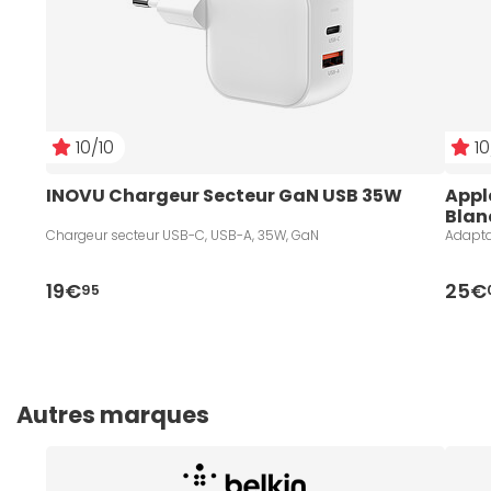
10/10
10
INOVU Chargeur Secteur GaN USB 35W 
Appl
Blan
Chargeur secteur USB-C, USB-A, 35W, GaN
Adapta
19€
25€
95
Autres marques