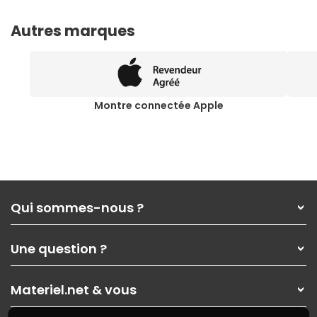
Autres marques
Montre connectée Apple
Qui sommes-nous ?
Qui sommes-nous ?
Une question ?
Nos services
Les magasins Materiel.net
Rubrique d'aide / FAQ
Nos solutions pour les pros
Materiel.net & vous
Paiement, livraison
Contactez-nous
Garanties
,
Pack Zen