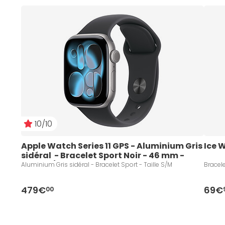
10/10
Apple Watch Series 11 GPS - Aluminium Gris 
Ice 
sidéral  - Bracelet Sport Noir - 46 mm - 
Taille S/M
Aluminium Gris sidéral - Bracelet Sport - Taille S/M
Bracele
479€
69€
00