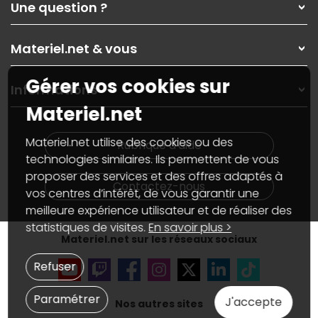
Une question ?
Nos services
Les magasins Materiel.net
Rubrique d'aide / FAQ
Nos solutions pour les pros
Materiel.net & vous
Paiement, livraison
Contactez-nous
Garanties
,
Pack Zen
On répare votre PC portable
Gérer vos cookies sur
SAV, demander un retour
Informations
On rachète votre carte graphique
Informations
Materiel.net
PC sur mesure : Votre RDV personnalisé
Guides d'achats et tutoriels
Plan du site
Notre démarche écologique
Nos marques
Materiel.net recrute
Materiel.net utilise des cookies ou des
Rubrique d'aide
Conditions générales de vente
Notre programme d'affiliation
technologies similaires. Ils permettent de vous
Marketplace
Partenariat & Sponsoring
proposer des services et des offres adaptés à
Informations légales
Contactez-nous
vos centres d’intérêt, de vous garantir une
Données personnelles
et
cookies
meilleure expérience utilisateur et de réaliser des
Gérer vos cookies
Accessibilité : non conforme
statistiques de visites.
En savoir plus >
Materiel.net sur les réseaux sociaux
Refuser
Paramétrer
J'accepte
Nos autres sites