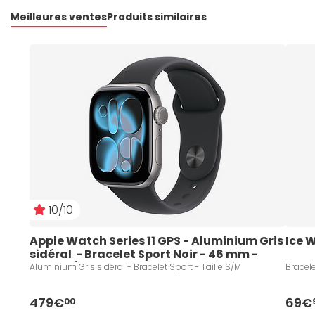
Meilleures ventes
Produits similaires
10/10
Apple Watch Series 11 GPS - Aluminium Gris 
Ice 
sidéral  - Bracelet Sport Noir - 46 mm - 
Taille S/M
Aluminium Gris sidéral - Bracelet Sport - Taille S/M
Bracele
479€
69€
00