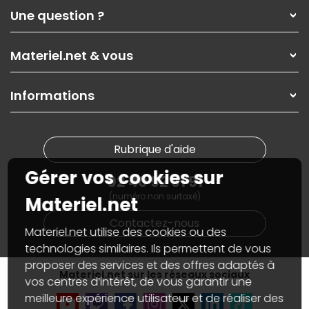
Qui sommes-nous ?
Une question ?
Nos services
Les magasins Materiel.net
Rubrique d'aide / FAQ
Nos solutions pour les pros
Materiel.net & vous
Paiement, livraison
Contactez-nous
Garanties
,
Pack Zen
On répare votre PC portable
SAV, demander un retour
Informations
On rachète votre carte graphique
Informations
PC sur mesure : Votre RDV personnalisé
Guides d'achats et tutoriels
Plan du site
Notre démarche écologique
Nos marques
Materiel.net recrute
Rubrique d'aide
Conditions générales de vente
Notre programme d'affiliation
Marketplace
Gérer vos cookies sur
Partenariat & Sponsoring
02 40 92 91 91
Informations légales
(numéro non surtaxé)
Données personnelles
et
cookies
Materiel.net
Gérer vos cookies
Contactez-nous
Accessibilité : non conforme
Materiel.net utilise des cookies ou des
technologies similaires. Ils permettent de vous
proposer des services et des offres adaptés à
Materiel.net sur les réseaux sociaux
vos centres d’intérêt, de vous garantir une
meilleure expérience utilisateur et de réaliser des