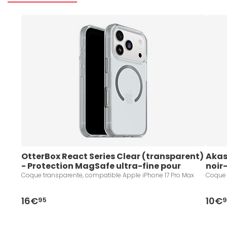
OtterBox React Series Clear (transparent) 
Akas
- Protection MagSafe ultra-fine pour 
noir
iPhone 17 Pro Max
Coque transparente, compatible Apple iPhone 17 Pro Max
Coque 
16€
10€
95