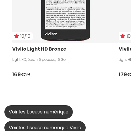
10/10
10
Vivlio Light HD Bronze
Vivli
Light HD, écran 6 pouces, 16 Go
Light H
169€
179
94
Voir les Liseuse numérique
Voir les Liseuse numérique Vivlio