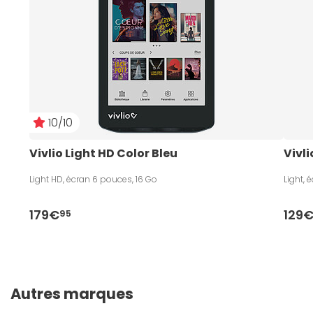
10/10
Vivlio Light HD Color Bleu
Vivli
Light HD, écran 6 pouces, 16 Go
Light, 
179€
129
95
Autres marques