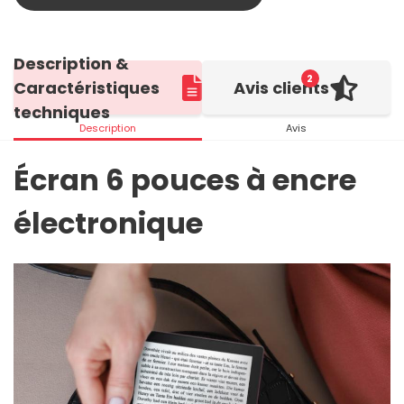
Description &
2
Caractéristiques
Avis clients
techniques
Description
Avis
Écran 6 pouces à encre
électronique