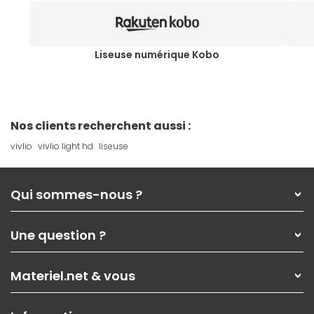
Liseuse numérique Kobo
Nos clients recherchent aussi :
vivlio
vivlio light hd
liseuse
Qui sommes-nous ?
Qui sommes-nous ?
Une question ?
Nos services
Les magasins Materiel.net
Rubrique d'aide / FAQ
Nos solutions pour les pros
Materiel.net & vous
Paiement, livraison
Contactez-nous
Garanties
,
Pack Zen
On répare votre PC portable
SAV, demander un retour