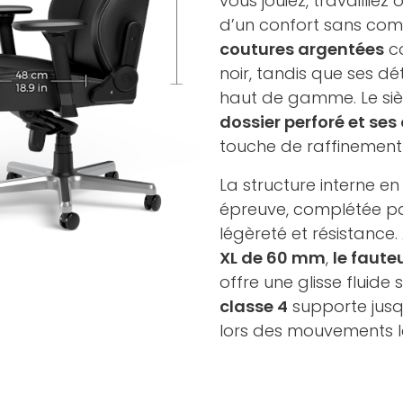
vous jouiez, travailliez
d’un confort sans com
coutures argentées
co
noir, tandis que ses dé
haut de gamme. Le siè
dossier perforé et ses
touche de raffinement 
La structure interne e
épreuve, complétée p
légèreté et résistance
XL de 60 mm
,
le faute
offre une glisse fluide
classe 4
supporte jus
lors des mouvements l