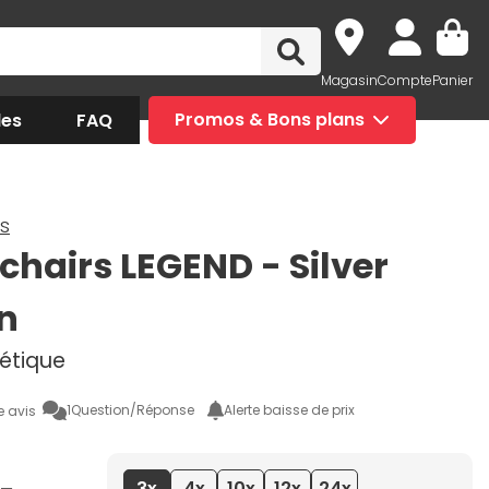
Magasin
Compte
Panier
des
FAQ
Promos & Bons plans
s
chairs LEGEND - Silver
on
hétique
1
Question/Réponse
Alerte baisse de prix
e avis
3x
4x
10x
12x
24x