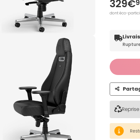
329€
9
dont éco-partic
Livrai
Ruptur
Parta
Reprise
Rest