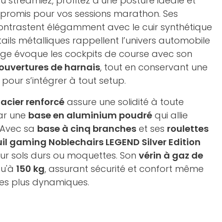
 ou streamiez, profitez d’une posture idéale et
promis pour vos sessions marathon. Ses
ntrastent élégamment avec le cuir synthétique
tails métalliques rappellent l’univers automobile
ge évoque les cockpits de course avec son
 ouvertures de harnais
, tout en conservant une
pour s’intégrer à tout setup.
n
acier renforcé
assure une solidité à toute
ar une
base en aluminium poudré
qui allie
. Avec sa
base à cinq branches
et ses
roulettes
uil gaming Noblechairs LEGEND Silver Edition
 sur sols durs ou moquettes. Son
vérin à gaz de
qu'à
150 kg
, assurant sécurité et confort même
es plus dynamiques.