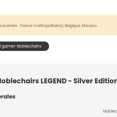
suivantes :
France (métropolitaine), Belgique, Monaco.
il gamer Noblechairs
oblechairs LEGEND - Silver Editio
érales
Noblech