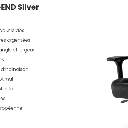
GEND Silver
our le dos
ûres argentées
angle et largeur
es
 d’inclinaison
ptimal
istante
ces
uropéenne