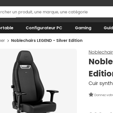
rtable
Configurateur PC
Gaming
Gui
mer
Noblechairs LEGEND - Silver Edition
Noblechair
Noble
Editi
Cuir synt
Donnez votr