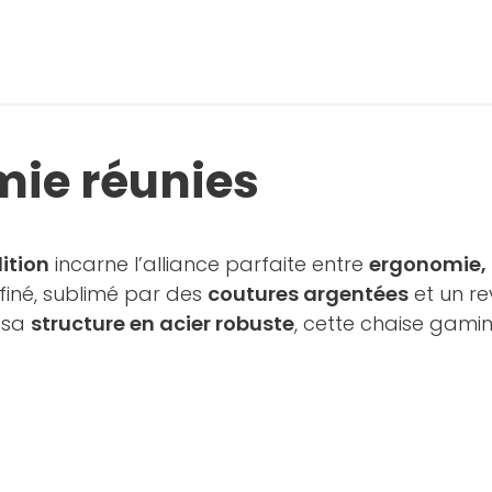
 photos
oir la galerie
mie réunies
ition
incarne l’alliance parfaite entre
ergonomie, 
ffiné, sublimé par des
coutures argentées
et un r
 sa
structure en acier robuste
, cette chaise gamin