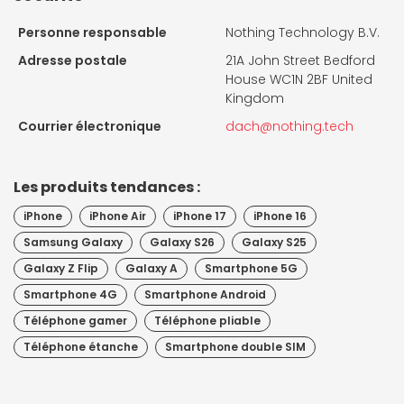
Personne responsable
Nothing Technology B.V.
Adresse postale
21A John Street Bedford
House WC1N 2BF United
Kingdom
Courrier électronique
dach@nothing.tech
Les produits tendances :
iPhone
iPhone Air
iPhone 17
iPhone 16
Samsung Galaxy
Galaxy S26
Galaxy S25
Galaxy Z Flip
Galaxy A
Smartphone 5G
Smartphone 4G
Smartphone Android
Téléphone gamer
Téléphone pliable
Téléphone étanche
Smartphone double SIM