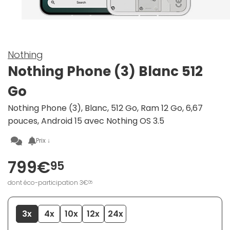
Nothing
Nothing Phone (3) Blanc 512
Go
Nothing Phone (3), Blanc, 512 Go, Ram 12 Go, 6,67
pouces, Android 15 avec Nothing OS 3.5
Prix ↓
799€
95
dont éco-participation 3€
05
3x
4x
10x
12x
24x