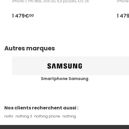
iPhone 17 Pro Max, 256 Go, 6,9 pouces, iOS 26
iPhone 
1 479€
1 47
00
Autres marques
Smartphone Samsung
Nos clients recherchent aussi :
nothi
nothing 3
nothing phone
nothing