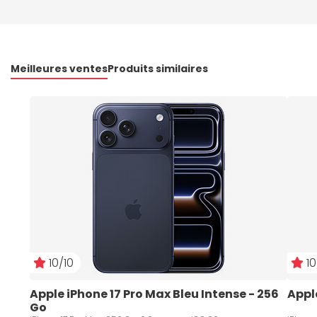
Meilleures ventes
Produits similaires
10/10
10
Apple iPhone 17 Pro Max Bleu Intense - 256 
Appl
Go