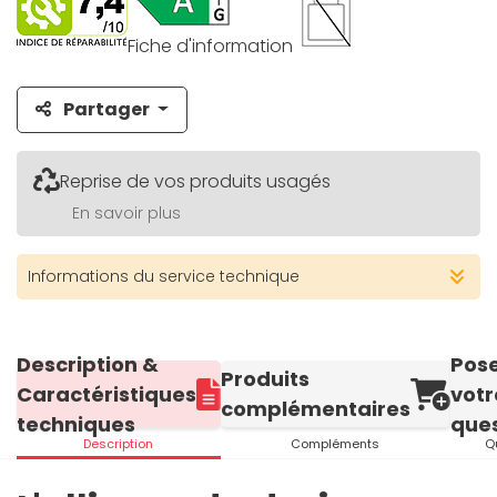
Fiche d'information
Partager
Reprise de vos produits usagés
En savoir plus
Informations du service technique
Description &
Pos
Produits
Caractéristiques
votr
complémentaires
techniques
ques
Description
Compléments
Q