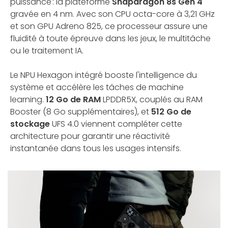
puissance : la plateforme
Snapdragon 8s Gen 4
gravée en 4 nm. Avec son CPU octa-core à 3,21 GHz
et son GPU Adreno 825, ce processeur assure une
fluidité à toute épreuve dans les jeux, le multitâche
ou le traitement IA.
Le NPU Hexagon intégré booste l'intelligence du
système et accélère les tâches de machine
learning.
12 Go de RAM
LPDDR5X, couplés au RAM
Booster (8 Go supplémentaires), et
512 Go de
stockage
UFS 4.0 viennent compléter cette
architecture pour garantir une réactivité
instantanée dans tous les usages intensifs.