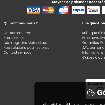
Moyens de paiement accepté
Qui sommes-nous ?
Une question
Qui sommes-nous ?
Rubrique d'ai
Nos services
Paiement, liv
Les magasins Materiel.net
Garanties
,
Pa
Nos solutions pour les pros
SAV, demande
Contactez-nous
Informations
Guides d'acha
Gé
Materiel.net utilise des cookies ou