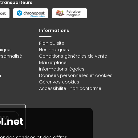
 transporteurs
Informations
Plan du site
hique
Nos marques
rsonnalisé
Conditions générales de vente
Marketplace
Informations légales
n
Données personnelles
et
cookies
Gérer vos cookies
Accessibilité : non conforme
nous
l.net
er des services et des offres