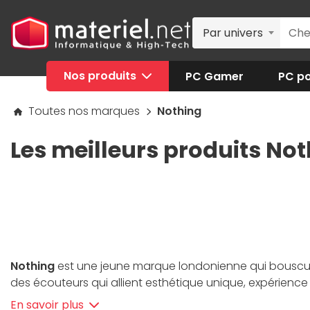
Par univers
Nos produits
PC Gamer
PC po
Toutes nos marques
Nothing
Les meilleurs produits Not
Nothing
est une jeune marque londonienne qui bouscule
des écouteurs qui allient esthétique unique, expérience f
un usage intuitif et raffiné. Avec des finitions premiu
En savoir plus