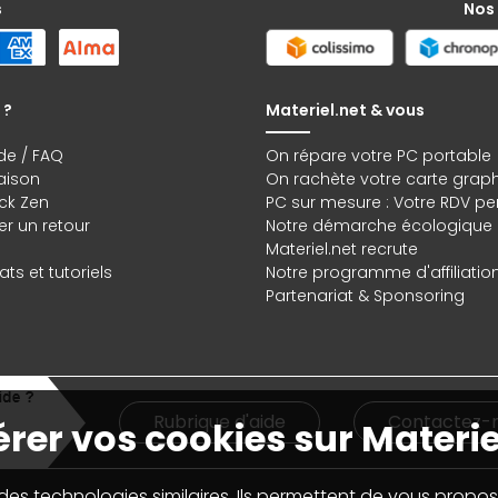
s
Nos
 ?
Materiel.net & vous
de / FAQ
On répare votre PC portable
raison
On rachète votre carte grap
ck Zen
PC sur mesure : Votre RDV pe
r un retour
Notre démarche écologique
Materiel.net recrute
ts et tutoriels
Notre programme d'affiliatio
Partenariat & Sponsoring
Rubrique d'aide
Contactez-
rer vos cookies sur Materie
 des technologies similaires. Ils permettent de vous propos