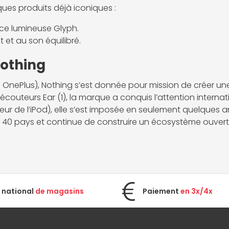
ues produits déjà iconiques :
ce lumineuse Glyph.
t et au son équilibré.
Nothing
 OnePlus), Nothing s’est donnée pour mission de créer un
les écouteurs Ear (1), la marque a conquis l’attention inter
teur de l’iPod), elle s’est imposée en seulement quelque
de 40 pays et continue de construire un écosystème ouvert q
 national
de magasins
Paiement
en 3x/4x