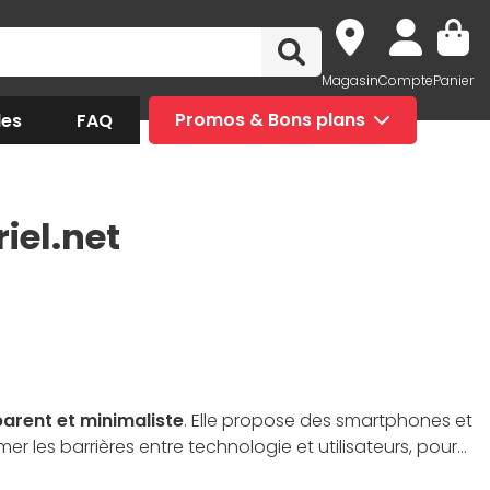
Magasin
Compte
Panier
des
FAQ
Promos & Bons plans
iel.net
arent et minimaliste
. Elle propose des smartphones et
er les barrières entre technologie et utilisateurs, pour
ng attire ceux qui veulent se démarquer des standards