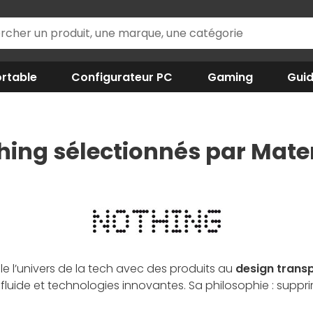
rtable
Configurateur PC
Gaming
Gui
hing sélectionnés par Mater
 l’univers de la tech avec des produits au
design transp
luide et technologies innovantes. Sa philosophie : supprim
m, un écosystème ouvert et une approche disruptive, Nothi