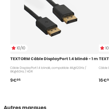
10/10
10
TEXTORM Câble DisplayPort 1.4 blindé - 1 m
TEXT
Câble DisplayPort 1.4 blindé, compatible 4K@120Hz /
Câble D
8K@60Hz / HDR
9€
16€
95
9
Autres marques