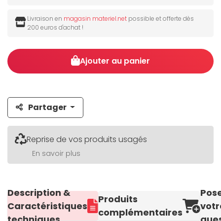
Livraison en
magasin materiel.net
possible et offerte dès
200 euros d'achat !
Ajouter au panier
Partager
Reprise de vos produits usagés
En savoir plus
Description &
Pos
Produits
Caractéristiques
votr
complémentaires
techniques
ques