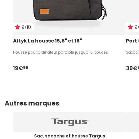
9/10
9/
Altyk La housse 15,6" et 16"
Port
Housse pour ordinateur portable jusqu'à 16 pouces
Sacoche
19€
39€
95
Autres marques
Sac, sacoche et housse Targus