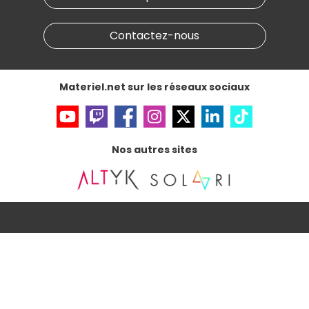
Conditions générales de vente
Notre programme d'affiliation
Marketplace
Partenariat & Sponsoring
Informations légales
Contactez-nous
Données personnelles
et
cookies
Gérer vos cookies
Accessibilité : non conforme
Materiel.net sur les réseaux sociaux
Nos autres sites