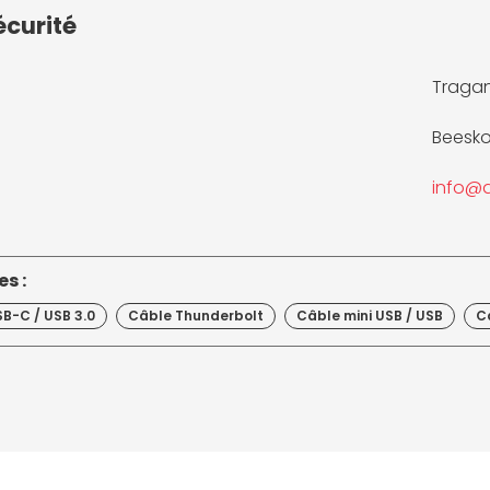
écurité
Tragan
Beesko
info@d
s :
B-C / USB 3.0
Câble Thunderbolt
Câble mini USB / USB
C