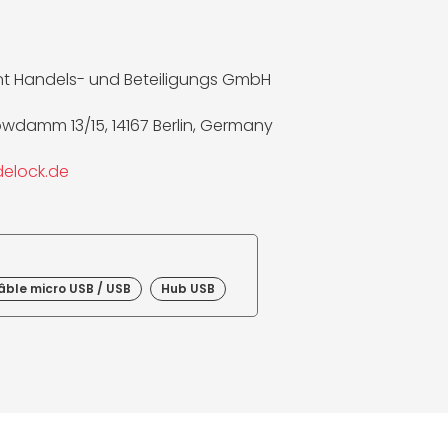
t Handels- und Beteiligungs GmbH
wdamm 13/15, 14167 Berlin, Germany
elock.de
âble micro USB / USB
Hub USB