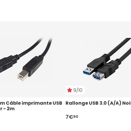
9/10
m Câble imprimante USB 
Rallonge USB 3.0 (A/A) Noi
ir - 2m
7€
90