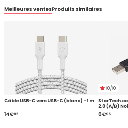
Meilleures ventes
Produits similaires
10/10
Câble USB-C vers USB-C (blanc) - 1 m
StarTech.co
2.0 (A/B) No
14€
6€
95
95