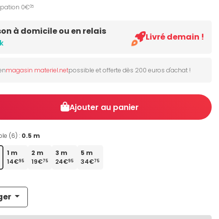
ipation 0€
05
son à domicile ou en relais
Livré demain !
k
 en
magasin materiel.net
possible et offerte dès 200 euros d'achat !
Ajouter au panier
le (6) :
0.5 m
1 m
2 m
3 m
5 m
14€
19€
24€
34€
95
75
95
75
ger