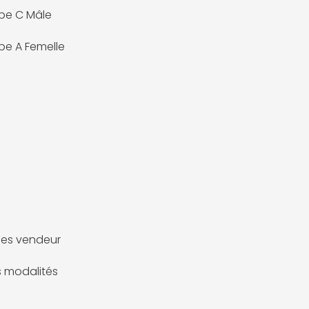
pe C Mâle
pe A Femelle
es vendeur
es modalités