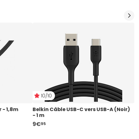
10/10
r - 1,8m
Belkin Câble USB-C vers USB-A (Noir) 
T
- 1 m
M
9€
2
95