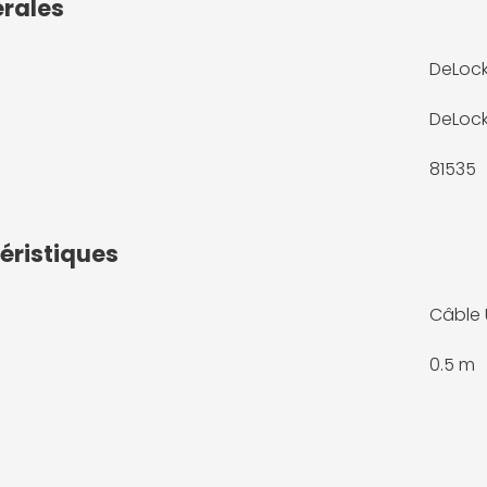
érales
DeLock
DeLoc
81535
éristiques
Câble 
0.5 m