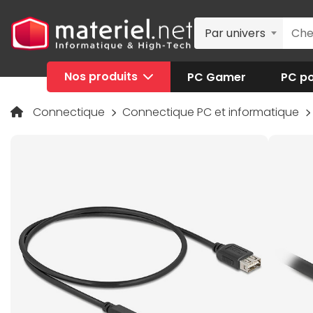
Par univers
Nos produits
PC Gamer
PC po
Connectique
Connectique PC et informatique