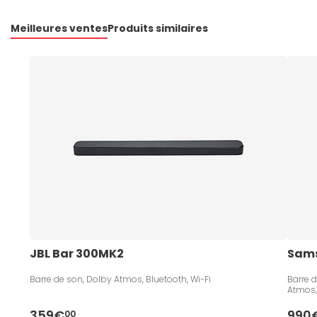
Meilleures ventes
Produits similaires
JBL Bar 300MK2
Sams
Barre de son, Dolby Atmos, Bluetooth, Wi-Fi
Barre 
Atmos,
359€
990
00