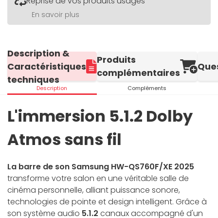
Reprise de vos produits usagés
En savoir plus
Description &
Produits
Caractéristiques
Que
complémentaires
techniques
Description
Compléments
L'immersion 5.1.2 Dolby
Atmos sans fil
La barre de son Samsung HW-QS760F/XE 2025
transforme votre salon en une véritable salle de
cinéma personnelle, alliant puissance sonore,
technologies de pointe et design intelligent. Grâce à
son système audio
5.1.2
canaux accompagné d'un