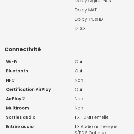
Dolby Digital Plus
Dolby MAT
Dolby TrueHD
DTS:X
Connectivité
Wi-Fi
Oui
Bluetooth
Oui
NFC
Non
Certification AirPlay
Oui
AirPlay 2
Non
Multiroom
Non
Sorties audio
1 X
HDMI Femelle
Entrée audio
1 X
Audio numérique
S/PDIF Optique