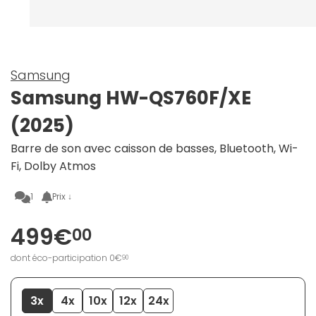
Samsung
Samsung HW-QS760F/XE
(2025)
Barre de son avec caisson de basses, Bluetooth, Wi-
Fi, Dolby Atmos
1
Prix ↓
499€
00
dont éco-participation 0€
90
3x
4x
10x
12x
24x