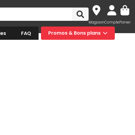
Magasin
Compte
Panier
des
FAQ
Promos & Bons plans