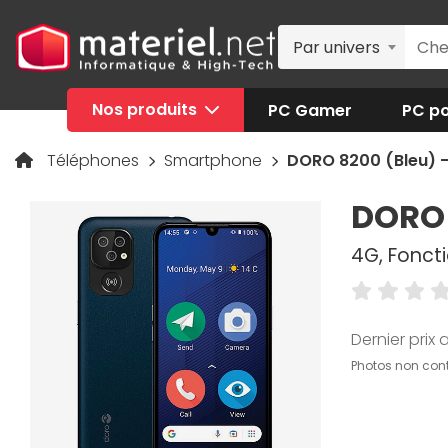
Par univers
Nos produits
PC Gamer
PC po
Téléphones
Smartphone
DORO 8200 (Bleu) 
DORO 
4G, Fonct
Dernier prix a
Photos non cont