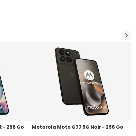
 - 256 Go
Motorola Moto G77 5G Noir - 256 Go
O
2