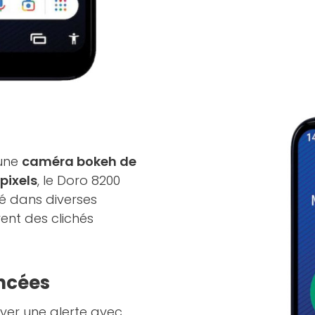
 une
caméra bokeh de
ixels
, le Doro 8200
é dans diverses
rent des clichés
ancées
yer une alerte avec