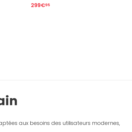
299€
2
95
ain
daptées aux besoins des utilisateurs modernes,