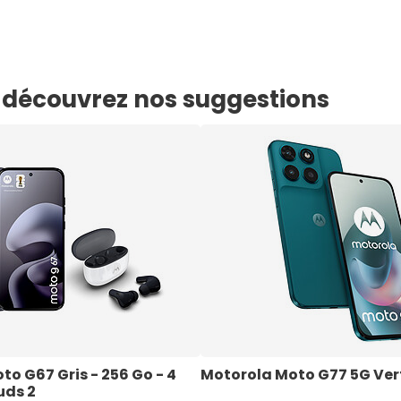
e, découvrez nos suggestions
o G67 Gris - 256 Go - 4 
Motorola Moto G77 5G Vert
uds 2