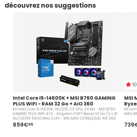
découvrez nos suggestions
10
Intel Core i5-14600K + MSI B760 GAMING 
MSI 
PLUS WIFI - RAM 32 Go + AiO 360
Ryze
Kit Intel Core i5 14600K, 14c/20t, 3.5 Ghz, 24 Mo - MSI B760
Kit co
GAMING PLUS WIFI, ATX - Kingston FURY Beast 32 Go (2 x 16
MAX WI
Go) DDR5 5600 MHz CL40 - MSI MAG CORELIQUID A15 360
859€
739
95