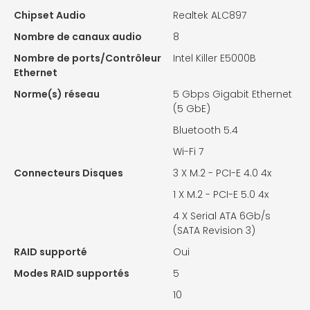
Chipset Audio
Realtek ALC897
Nombre de canaux audio
8
Nombre de ports/Contrôleur
Intel Killer E5000B
Ethernet
Norme(s) réseau
5 Gbps Gigabit Ethernet
(5 GbE)
Bluetooth 5.4
Wi-Fi 7
Connecteurs Disques
3 X
M.2 - PCI-E 4.0 4x
1 X
M.2 - PCI-E 5.0 4x
4 X
Serial ATA 6Gb/s
(SATA Revision 3)
RAID supporté
Oui
Modes RAID supportés
5
10