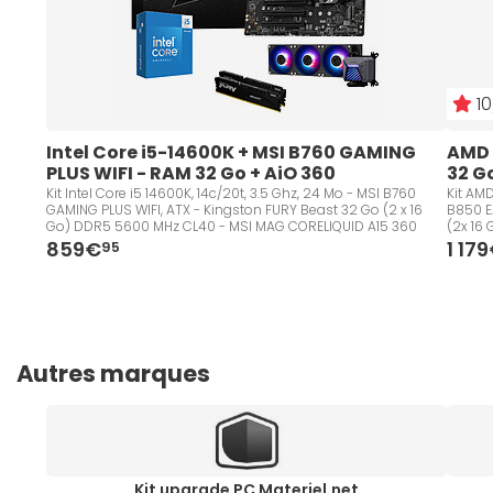
10
Intel Core i5-14600K + MSI B760 GAMING 
AMD 
PLUS WIFI - RAM 32 Go + AiO 360
32 G
Kit Intel Core i5 14600K, 14c/20t, 3.5 Ghz, 24 Mo - MSI B760
Kit AMD
GAMING PLUS WIFI, ATX - Kingston FURY Beast 32 Go (2 x 16
B850 EA
Go) DDR5 5600 MHz CL40 - MSI MAG CORELIQUID A15 360
(2x 16
859€
1 17
95
Autres marques
Kit upgrade PC Materiel.net