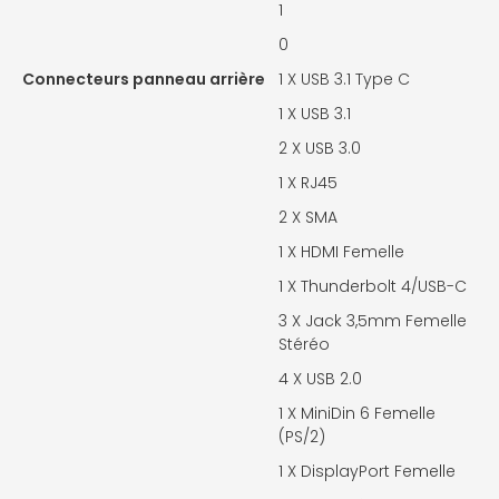
1
0
Connecteurs panneau arrière
1 X
USB 3.1 Type C
1 X
USB 3.1
2 X
USB 3.0
1 X
RJ45
2 X
SMA
1 X
HDMI Femelle
1 X
Thunderbolt 4/USB-C
3 X
Jack 3,5mm Femelle
Stéréo
4 X
USB 2.0
1 X
MiniDin 6 Femelle
(PS/2)
1 X
DisplayPort Femelle