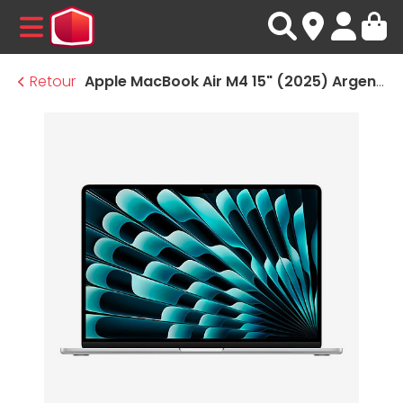
MENU
Retour
Apple MacBook Air M4 15" (2025) Argent 16Go/1 To (MW1H3FN/A-1TB)