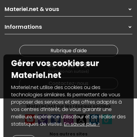
Les magasins Materiel.net
Rubrique d'aide / FAQ
Nos solutions pour les pros
Materiel.net & vous
Paiement, livraison
Contactez-nous
Garanties
,
Pack Zen
On répare votre PC portable
SAV, demander un retour
Informations
On rachète votre carte graphique
Informations
PC sur mesure : Votre RDV personnalisé
Guides d'achats et tutoriels
Plan du site
Notre démarche écologique
Nos marques
Materiel.net recrute
Rubrique d'aide
Conditions générales de vente
Notre programme d'affiliation
Marketplace
Gérer vos cookies sur
Partenariat & Sponsoring
02 40 92 91 91
Informations légales
(numéro non surtaxé)
Données personnelles
et
cookies
Materiel.net
Gérer vos cookies
Contactez-nous
Accessibilité : non conforme
Materiel.net utilise des cookies ou des
technologies similaires. Ils permettent de vous
proposer des services et des offres adaptés à
Materiel.net sur les réseaux sociaux
vos centres d’intérêt, de vous garantir une
meilleure expérience utilisateur et de réaliser des
statistiques de visites.
En savoir plus >
Nos autres sites