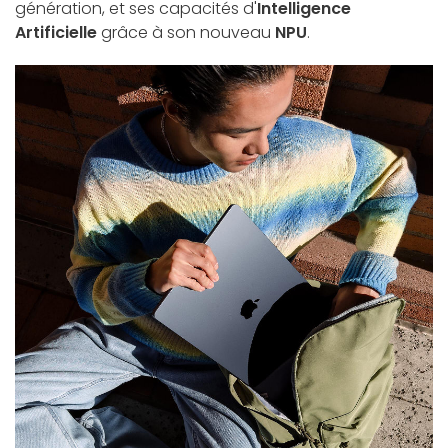
génération, et ses capacités d'
Intelligence
Artificielle
grâce à son nouveau
NPU
.