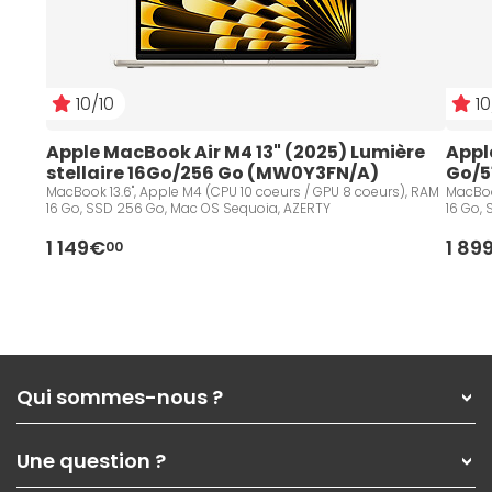
10/10
10
Apple MacBook Air M4 13" (2025) Lumière 
Apple
stellaire 16Go/256 Go (MW0Y3FN/A)
Go/5
MacBook 13.6", Apple M4 (CPU 10 coeurs / GPU 8 coeurs), RAM
MacBoo
16 Go, SSD 256 Go, Mac OS Sequoia, AZERTY
16 Go,
1 149€
1 89
00
Qui sommes-nous ?
Qui sommes-nous ?
Une question ?
Nos services