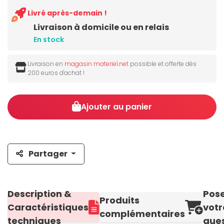
Livré après-demain !
Livraison à domicile ou en relais
En stock
Livraison en
magasin materiel.net
possible et offerte dès
200 euros d'achat !
Ajouter au panier
Partager
Description &
Pos
Produits
Caractéristiques
votr
complémentaires
techniques
ques