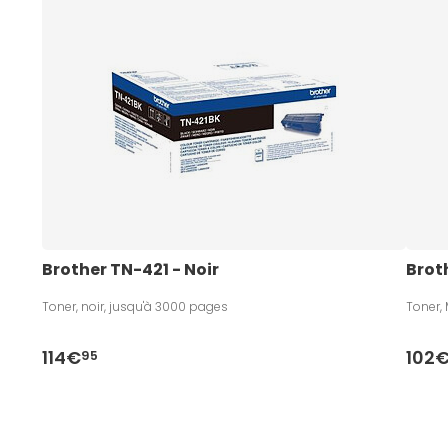
Brother TN-421 - Noir
Brot
Toner, noir, jusqu'à 3000 pages
Toner,
114€
102
95