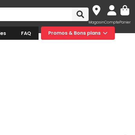
Magasin
Compte
Panier
des
FAQ
Promos & Bons plans