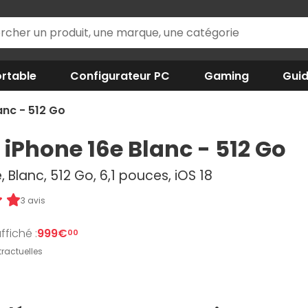
rtable
Configurateur PC
Gaming
Gui
anc - 512 Go
 iPhone 16e Blanc - 512 Go
, Blanc, 512 Go, 6,1 pouces, iOS 18
3 avis
ffiché :
999€
00
ractuelles