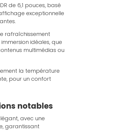
XDR de 6,1 pouces, basé
'affichage exceptionnelle
antes.
de rafraîchissement
e immersion idéales, que
e contenus multimédias ou
uement la température
te, pour un confort
tions notables
élégant, avec une
e, garantissant