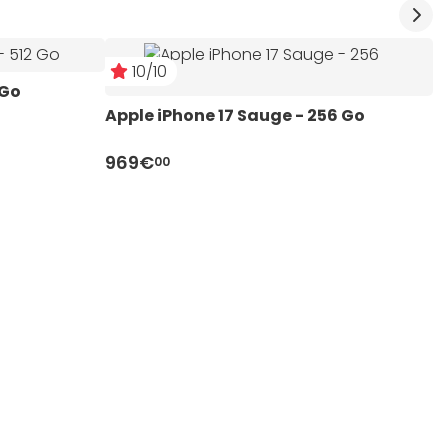
10/10
 Go
Apple iPhone 17 Sauge - 256 Go 
969€
00
A
9