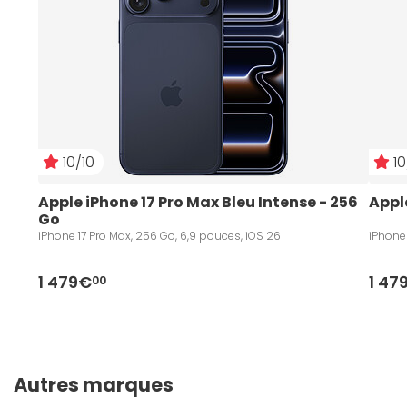
10/10
10
Apple iPhone 17 Pro Max Bleu Intense - 256 
Appl
Go
iPhone 17 Pro Max, 256 Go, 6,9 pouces, iOS 26
iPhone 
1 479€
1 47
00
Autres marques