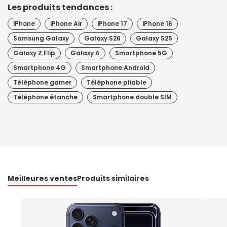
Les produits tendances :
iPhone
iPhone Air
iPhone 17
iPhone 16
Samsung Galaxy
Galaxy S26
Galaxy S25
Galaxy Z Flip
Galaxy A
Smartphone 5G
Smartphone 4G
Smartphone Android
Téléphone gamer
Téléphone pliable
Téléphone étanche
Smartphone double SIM
Meilleures ventes
Produits similaires