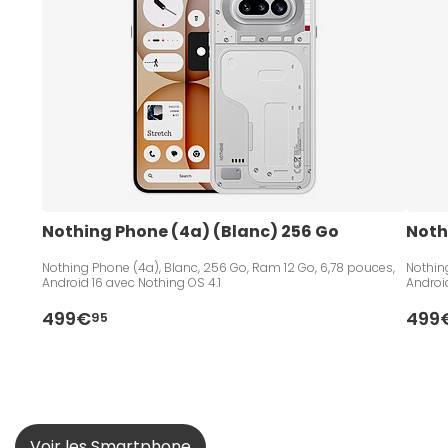
Nothing Phone (4a) (Blanc) 256 Go
Noth
Nothing Phone (4a), Blanc, 256 Go, Ram 12 Go, 6,78 pouces,
Nothin
Android 16 avec Nothing OS 4.1
Android
499€
499
95
Voir les Smartphone