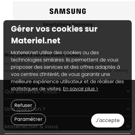
Smartphone Samsung
Gérer vos cookies sur
Materiel.net
Materiel.net utilise des cookies ou des
Nos clients recherchent aussi :
technologies similaires. Ils permettent de vous
no thi
nothi
nothign
nothing phone 3
nothing phone 3a pro
proposer des services et des offres adaptés à
nothing phone 3a
nothing phone (3a) pro
nothing phone
nothing
vos centres d’intérêt, de vous garantir une
meilleure expérience utilisateur et de réaliser des
statistiques de visites.
En savoir plus >
Qui sommes-nous ?
Qui sommes-nous ?
Refuser
Une question ?
Nos services
Les magasins Materiel.net
Paramétrer
J'accepte
Rubrique d'aide / FAQ
Nos solutions pour les pros
Materiel.net & vous
Paiement, livraison
Contactez-nous
Garanties
,
Pack Zen